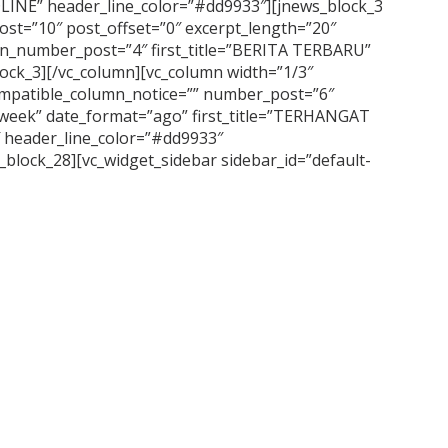
ADLINE” header_line_color=”#dd9933″][jnews_block_3
st=”10″ post_offset=”0″ excerpt_length=”20″
n_number_post=”4″ first_title=”BERITA TERBARU”
ock_3][/vc_column][vc_column width=”1/3″
compatible_column_notice=”” number_post=”6″
_week” date_format=”ago” first_title=”TERHANGAT
 header_line_color=”#dd9933″
block_28][vc_widget_sidebar sidebar_id=”default-