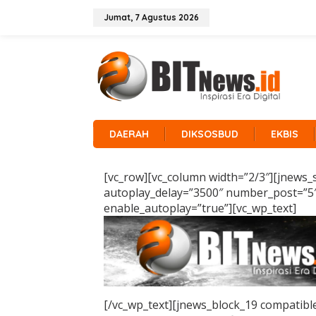
L
e
Jumat, 7 Agustus 2026
w
a
t
i
k
e
k
o
n
DAERAH
DIKSOSBUD
EKBIS
t
e
n
[vc_row][vc_column width=”2/3″][jnews_
|
5
autoplay_delay=”3500″ number_post=”5″
F
enable_autoplay=”true”][vc_wp_text]
E
B
R
U
A
R
I
2
0
2
[/vc_wp_text][jnews_block_19 compatibl
1