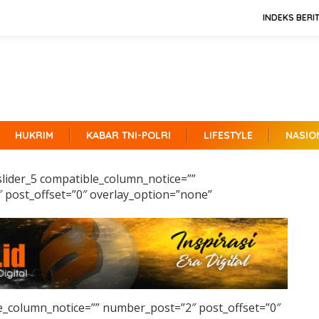
INDEKS BERI
HUKRIM
KABAR TNI-POLRI
LIFESTYLE
NASIO
slider_5 compatible_column_notice=””
 post_offset=”0″ overlay_option=”none”
e_column_notice=”” number_post=”2″ post_offset=”0″