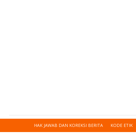
HAK JAWAB DAN KOREKSI BERITA
KODE ETIK