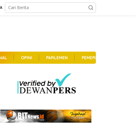
TA
NAL
OPINI
PARLEMEN
PEMERINTAHAN
PER