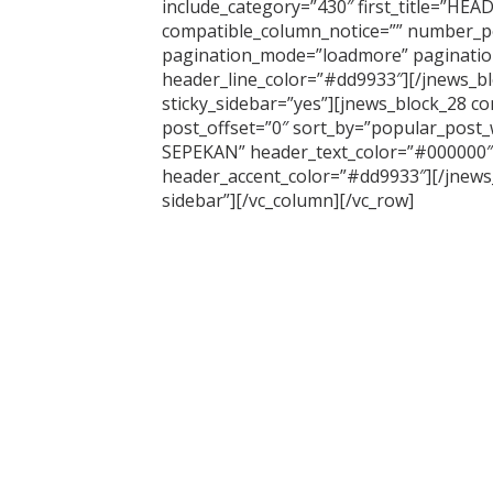
O
include_category=”430″ first_title=”HE
L
compatible_column_notice=”” number_po
E
H
pagination_mode=”loadmore” paginatio
M
header_line_color=”#dd9933″][/jnews_bl
A
S
sticky_sidebar=”yes”][jnews_block_28 
T
post_offset=”0″ sort_by=”popular_post
E
R
SEPEKAN” header_text_color=”#000000″
header_accent_color=”#dd9933″][/jnews_
sidebar”][/vc_column][/vc_row]