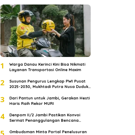
1
Warga Danau Kerinci Kini Bisa Nikmati
Layanan Transportasi Online Maxim
2
Susunan Pengurus Lengkap PWI Pusat
2025-2030, Mukhtadi Putra Nusa Duduki
Jabatan Strategis
3
Dari Pantun untuk Jambi, Gerakan Hesti
Haris Raih Rekor MURI
4
Denpom II/2 Jambi Pastikan Konvoi
Sermat Penanggulangan Bencana
Sumatera Melaju Aman
5
Ombudsman Minta Portal Penelusuran