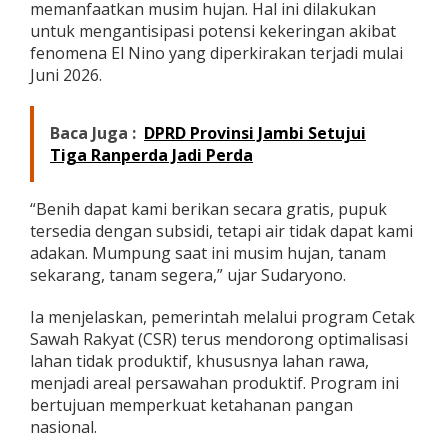
memanfaatkan musim hujan. Hal ini dilakukan
a
untuk mengantisipasi potensi kekeringan akibat
m
e
fenomena El Nino yang diperkirakan terjadi mulai
n
Juni 2026.
t
a
n
Baca Juga :
DPRD Provinsi Jambi Setujui
A
Tiga Ranperda Jadi Perda
j
a
k
“Benih dapat kami berikan secara gratis, pupuk
P
tersedia dengan subsidi, tetapi air tidak dapat kami
e
r
adakan. Mumpung saat ini musim hujan, tanam
c
sekarang, tanam segera,” ujar Sudaryono.
e
p
Ia menjelaskan, pemerintah melalui program Cetak
a
Sawah Rakyat (CSR) terus mendorong optimalisasi
t
a
lahan tidak produktif, khususnya lahan rawa,
n
menjadi areal persawahan produktif. Program ini
T
bertujuan memperkuat ketahanan pangan
a
nasional.
n
a