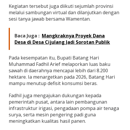
m
Kegiatan tersebut juga diikuti sejumlah provinsi
H
melalui sambungan virtual dan dilanjutkan dengan
a
sesi tanya jawab bersama Wamentan.
d
a
p
Baca Juga :
Mangkraknya Proyek Dana
i
E
Desa di Desa Cijulang Jadi Sorotan Publik
l
N
i
Pada kesempatan itu, Bupati Batang Hari
n
Muhammad Fadhil Arief melaporkan luas baku
o
sawah di daerahnya mencapai lebih dari 8.200
hektare. Ia menargetkan pada 2026, Batang Hari
mampu menutup defisit konsumsi beras.
Fadhil juga mengajukan dukungan kepada
pemerintah pusat, antara lain pembangunan
infrastruktur irigasi, pengadaan pompa air tenaga
surya, serta mesin pengering padi guna
meningkatkan kualitas hasil panen.