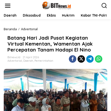
L
e
w
a
Daerah
Diksosbud
Ekbis
Hukrim
Kabar TNI-Polri
t
i
k
Beranda
/
Advertorial
B
e
a
Batang Hari Jadi Pusat Kegiatan
k
t
o
a
Virtual Kementan, Wamentan Ajak
n
n
Percepatan Tanam Hadapi El Nino
t
g
e
H
Bitnews.id
21 April 2026
n
a
Advertorial
,
Daerah
,
Pemerintahan
r
i
J
a
d
i
P
u
s
a
t