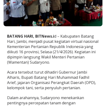
K
e
g
i
a
t
a
n
BATANG HARI, BITNews.i
d – Kabupaten Batang
V
Hari, Jambi, menjadi pusat kegiatan virtual nasional
i
r
Kementerian Pertanian Republik Indonesia yang
t
diikuti 16 provinsi, Selasa (21/4/2026). Kegiatan ini
u
dipimpin langsung Wakil Menteri Pertanian
a
(Wamentan) Sudaryono.
l
K
e
Acara tersebut turut dihadiri Gubernur Jambi
m
Alharis, Bupati Batang Hari Muhammad Fadhil
e
Arief, jajaran Organisasi Perangkat Daerah (OPD),
n
kelompok tani, serta penyuluh pertanian.
t
a
n
Dalam arahannya, Sudaryono menekankan
,
pentingnya percepatan tanam dengan
W