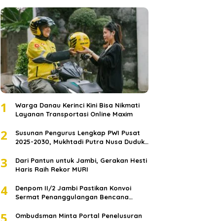
1
Warga Danau Kerinci Kini Bisa Nikmati
Layanan Transportasi Online Maxim
2
Susunan Pengurus Lengkap PWI Pusat
2025-2030, Mukhtadi Putra Nusa Duduki
Jabatan Strategis
3
Dari Pantun untuk Jambi, Gerakan Hesti
Haris Raih Rekor MURI
4
Denpom II/2 Jambi Pastikan Konvoi
Sermat Penanggulangan Bencana
Sumatera Melaju Aman
5
Ombudsman Minta Portal Penelusuran