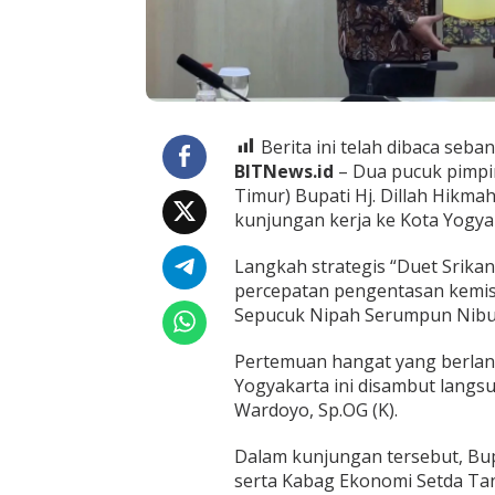
e
g
i
A
t
a
s
i
Berita ini telah dibaca seban
S
BITNews.id
– Dua pucuk pimpi
t
Timur) Bupati Hj. Dillah Hikmah
u
kunjungan kerja ke Kota Yogyak
n
t
i
Langkah strategis “Duet Srika
n
percepatan pengentasan kemis
g
Sepucuk Nipah Serumpun Nibu
d
a
Pertemuan hangat yang berlan
n
K
Yogyakarta ini disambut langsun
e
Wardoyo, Sp.OG (K).
m
i
Dalam kunjungan tersebut, Bup
s
serta Kabag Ekonomi Setda Tan
k