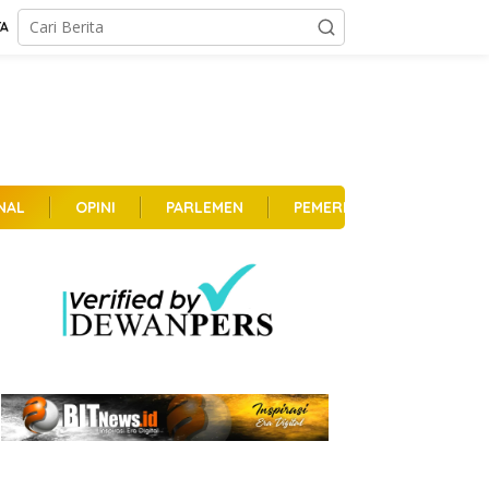
TA
NAL
OPINI
PARLEMEN
PEMERINTAHAN
PER