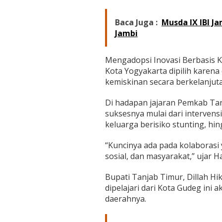
i
n
a
Baca Juga :
Musda IX IBI Ja
n
Jambi
k
e
Y
Mengadopsi Inovasi Berbasis K
o
Kota Yogyakarta dipilih karena
g
kemiskinan secara berkelanjuta
y
a
k
Di hadapan jajaran Pemkab Ta
a
suksesnya mulai dari intervens
r
keluarga berisiko stunting, hi
t
a
“Kuncinya ada pada kolaborasi
sosial, dan masyarakat,” ujar 
Bupati Tanjab Timur, Dillah H
dipelajari dari Kota Gudeg ini 
daerahnya.