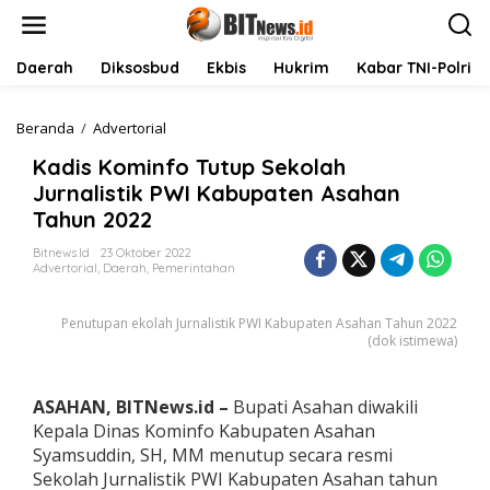
L
e
w
a
Daerah
Diksosbud
Ekbis
Hukrim
Kabar TNI-Polri
t
i
k
Beranda
/
Advertorial
K
e
a
Kadis Kominfo Tutup Sekolah
k
d
o
i
Jurnalistik PWI Kabupaten Asahan
n
s
Tahun 2022
t
K
e
o
Bitnews.id
23 Oktober 2022
n
m
Advertorial
,
Daerah
,
Pemerintahan
i
n
Penutupan ekolah Jurnalistik PWI Kabupaten Asahan Tahun 2022
f
(dok istimewa)
o
T
u
t
ASAHAN, BITNews.id –
Bupati Asahan diwakili
u
Kepala Dinas Kominfo Kabupaten Asahan
p
Syamsuddin, SH, MM menutup secara resmi
S
Sekolah Jurnalistik PWI Kabupaten Asahan tahun
e