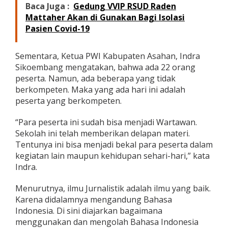
Baca Juga :
Gedung VVIP RSUD Raden
t
e
Mattaher Akan di Gunakan Bagi Isolasi
n
Pasien Covid-19
A
s
a
Sementara, Ketua PWI Kabupaten Asahan, Indra
h
Sikoembang mengatakan, bahwa ada 22 orang
a
peserta. Namun, ada beberapa yang tidak
n
berkompeten. Maka yang ada hari ini adalah
T
a
peserta yang berkompeten.
h
u
“Para peserta ini sudah bisa menjadi Wartawan.
n
Sekolah ini telah memberikan delapan materi.
2
Tentunya ini bisa menjadi bekal para peserta dalam
0
2
kegiatan lain maupun kehidupan sehari-hari,” kata
2
Indra.
Menurutnya, ilmu Jurnalistik adalah ilmu yang baik.
Karena didalamnya mengandung Bahasa
Indonesia. Di sini diajarkan bagaimana
menggunakan dan mengolah Bahasa Indonesia