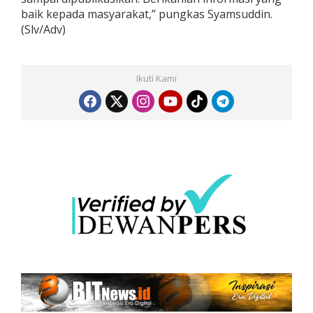
baik kepada masyarakat,” pungkas Syamsuddin.
(Slv/Adv)
Ikuti Kami