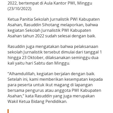
2022, bertempat di Aula Kantor PWI, Minggu
k
o
(23/10/2022).
l
a
Ketua Panitia Sekolah Jurnalistik PWI Kabupaten
h
Asahan, Rasuddin Sihotang melaporkan, bahwa
J
kegiatan Sekolah Jurnalistik PWI Kabupaten
u
r
Asahan tahun 2022 sudah selesai dengan baik.
n
a
Rasuddin juga mengatakan bahwa pelaksanaan
l
sekolah Jurnalistik tersebut dimulai dari tanggal 1
i
hingga 23 Oktober, dilaksanakan seminggu dua
s
t
kali yaitu hari Sabtu dan Minggu.
i
k
“Alhamdulillah, kegiatan berjalan dengan baik.
P
Setelah ini, kami memberikan kesempatan kepada
W
para peserta untuk ikut magang di lapangan
I
K
bersama pengurus atau anggota PWI Kabupaten
a
Asahan,” kata Rasuddin yang juga merupakan
b
Wakil Ketua Bidang Pendidikan.
u
p
a