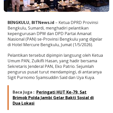
d
i
r
i
P
BENGKULU, BITNews.id
– Ketua DPRD Provinsi
e
Bengkulu, Sumardi, menghadiri pelantikan
l
kepengurusan DPW dan DPD Partai Amanat
a
Nasional (PAN) se-Provinsi Bengkulu yang digelar
n
t
di Hotel Mercure Bengkulu, Jumat (1/5/2026).
i
k
Pelantikan tersebut dipimpin langsung oleh Ketua
a
Umum PAN, Zulkifli Hasan, yang hadir bersama
n
Sekretaris Jenderal PAN, Eko Patrio. Sejumlah
P
e
pengurus pusat turut mendampingi, di antaranya
n
Sigit Purnomo Syamsuddin Said dan Uya Kuya.
g
u
r
Baca Juga :
Peringati HUT Ke-79, Sat
u
Brimob Polda Jambi Gelar Bakti Sosial di
s
Dua Lokasi
P
A
N