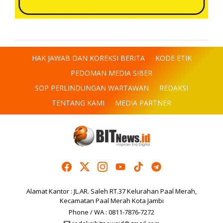
HAK JAWAB DAN KOREKSI BERITA
KODE ETIK
PEDOMAN MEDIA SIBER
SOP PERLINDUNGAN WARTAWAN
REDAKSI
TENTANG KAMI
MEDIA PARTNER
Alamat Kantor : JL.AR. Saleh RT.37 Kelurahan Paal Merah,
Kecamatan Paal Merah Kota Jambi
Phone / WA : 0811-7876-7272