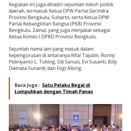
Kegiatan ini juga dihadiri sejumlah tokoh politik
,
T
daerah, termasuk Ketua DPW Partai Gerindra
a
Provinsi Bengkulu, Suharto, serta Ketua DPW
r
Partai Kebangkitan Bangsa (PKB) Provinsi
g
Bengkulu, Zainal, yang juga menjabat sebagai
e
t
Ketua Komisi I DPRD Provinsi Bengkulu.
k
a
Sejumlah nama lain yang masuk dalam
n
kepengurusan di antaranya Rifai Tajudin, Ronny
R
Pebriyanto L. Tobing, Edi Sanusi, Evi Susanti, Billy
a
i
Dwinata Sunardi, dan Fogi Aliong.
h
D
u
Baca Juga :
Satu Pelaku Begal di
a
Lumpuhkan dengan Timah Panas
K
u
r
s
i
D
P
R