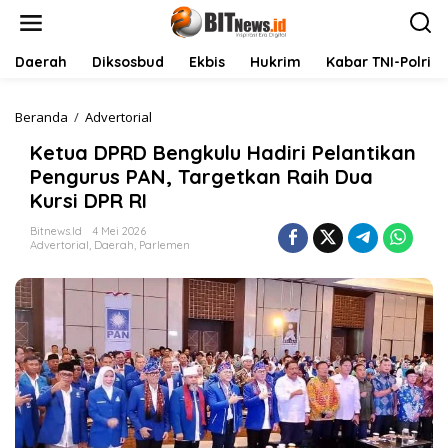
L
e
w
a
Daerah
Diksosbud
Ekbis
Hukrim
Kabar TNI-Polri
t
i
k
Beranda
/
Advertorial
K
e
e
Ketua DPRD Bengkulu Hadiri Pelantikan
k
t
o
u
Pengurus PAN, Targetkan Raih Dua
n
a
Kursi DPR RI
t
D
e
P
Bitnews.id
4 Mei 2026
n
R
Advertorial
,
Daerah
,
Parlemen
D
B
e
n
g
k
u
l
u
H
a