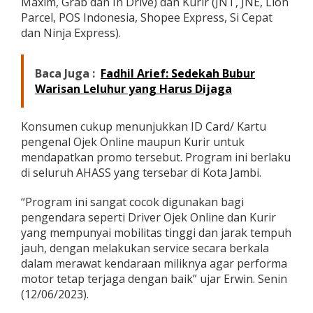
Maxim, Grab dan In Drive) dan Kurir (JNT, JNE, Lion
m
Parcel, POS Indonesia, Shopee Express, Si Cepat
o
dan Ninja Express).
D
i
s
Baca Juga :
Fadhil Arief: Sedekah Bubur
k
o
Warisan Leluhur yang Harus Dijaga
n
S
e
Konsumen cukup menunjukkan ID Card/ Kartu
r
pengenal Ojek Online maupun Kurir untuk
v
mendapatkan promo tersebut. Program ini berlaku
i
di seluruh AHASS yang tersebar di Kota Jambi.
s
M
o
“Program ini sangat cocok digunakan bagi
t
pengendara seperti Driver Ojek Online dan Kurir
o
yang mempunyai mobilitas tinggi dan jarak tempuh
r
jauh, dengan melakukan service secara berkala
dalam merawat kendaraan miliknya agar performa
motor tetap terjaga dengan baik” ujar Erwin. Senin
(12/06/2023).