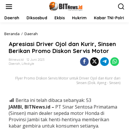
L
e
w
a
Daerah
Diksosbud
Ekbis
Hukrim
Kabar TNI-Polri
t
i
k
Beranda
/
Daerah
A
e
p
Apresiasi Driver Ojol dan Kurir, Sinsen
k
r
o
e
Berikan Promo Diskon Servis Motor
n
s
t
i
Bitnews.id
12 Juni 2023
Daerah
,
Lifestyle
e
a
n
s
i
Flyer Promo Diskon Servis Motor untuk Driver Ojol dan Kurir dari
D
Sinsen (Dok. Ajeng - Sinsen)
r
i
v
Berita ini telah dibaca sebanyak:
53
e
JAMBI, BITNews.id –
PT Sinar Sentosa Primatama
r
O
(Sinsen) main dealer sepeda motor Honda di
j
Provinsi Jambi tak henti-hentinya memberikan
o
kabar gembira untuk konsumen setianya.
l