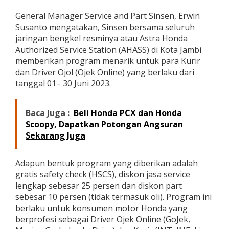
d
General Manager Service and Part Sinsen, Erwin
a
n
Susanto mengatakan, Sinsen bersama seluruh
K
jaringan bengkel resminya atau Astra Honda
u
Authorized Service Station (AHASS) di Kota Jambi
r
memberikan program menarik untuk para Kurir
i
r
dan Driver Ojol (Ojek Online) yang berlaku dari
,
tanggal 01– 30 Juni 2023.
S
i
n
Baca Juga :
Beli Honda PCX dan Honda
s
Scoopy, Dapatkan Potongan Angsuran
e
Sekarang Juga
n
B
e
Adapun bentuk program yang diberikan adalah
r
i
gratis safety check (HSCS), diskon jasa service
k
lengkap sebesar 25 persen dan diskon part
a
sebesar 10 persen (tidak termasuk oli). Program ini
n
berlaku untuk konsumen motor Honda yang
P
r
berprofesi sebagai Driver Ojek Online (GoJek,
o