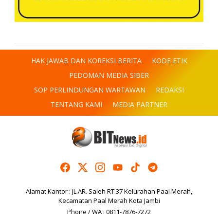
HAK JAWAB DAN KOREKSI BERITA
KODE ETIK
PEDOMAN MEDIA SIBER
SOP PERLINDUNGAN WARTAWAN
REDAKSI
TENTANG KAMI
MEDIA PARTNER
Alamat Kantor : JL.AR. Saleh RT.37 Kelurahan Paal Merah,
Kecamatan Paal Merah Kota Jambi
Phone / WA : 0811-7876-7272