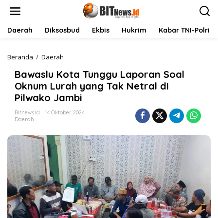
L
e
w
a
Daerah
Diksosbud
Ekbis
Hukrim
Kabar TNI-Polri
t
i
k
Beranda
/
Daerah
B
e
a
Bawaslu Kota Tunggu Laporan Soal
k
w
o
a
Oknum Lurah yang Tak Netral di
n
s
Pilwako Jambi
t
l
e
u
Bitnews.id
14 Oktober 2024
n
K
Daerah
o
t
a
T
u
n
g
g
u
L
a