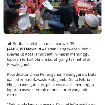
p
o
r
a
n
S
o
a
l
O
Berita ini telah dibaca sebanyak:
39
k
JAMBI, BITNews.id –
Badan Pengawasan Pemilu
n
u
(Bawaslu) Kota Jambi saat ini masih menunggu
m
laporan terkait oknum Lurah yang tak netral di
L
Pilwako Jambi.
u
r
Koordinator Divisi Penanganan Pelanggaran, Data
a
h
dan Informasi Bawaslu Kota Jambi, Sinta Febria
y
Ningsih mengatakan, pihaknya masih menunggu
a
laporan masuk terkait oknum Lurah yang tak
n
netral.
g
T
a
“Belum ada laporan masuk. Saat ini informasi awal