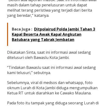
k
masih dalam tahap penelusuran untuk dapat
N
melihat terang peristiwa yang terjadi dari berita
e
yang beredar,” katanya.
t
r
a
Baca Juga :
Ditpolairud Polda Jambi Tahan 3
l
d
Kapal Beserta Awak Kapal Angkutan
i
Batubara yang Tabrak Jembatan
P
i
l
Dikatakan Sinta, saat ini informasi awal sedang
w
ditelusuri oleh Bawaslu Kota Jambi.
a
k
“Tindakan Bawaslu saat ini informasi awal sedang
o
J
kami telusuri,” sebutnya.
a
m
Sebelumnya, viral di medsos dan whatsapp, foto
b
oknum Lurah di Kota Jambi diduga mengumpulkan
i
Ketua RT untuk diarahkan ke Cawako Maulana.
Pada foto itu tampak yang diduga seorang Lurah di