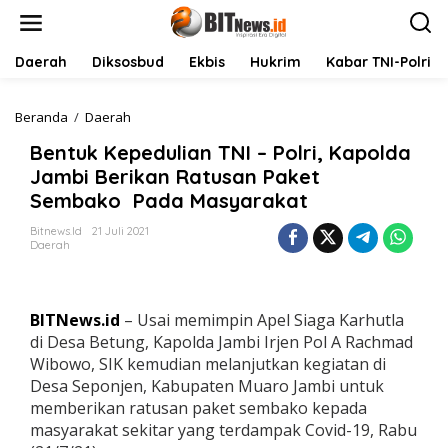
L
e
w
a
Daerah
Diksosbud
Ekbis
Hukrim
Kabar TNI-Polri
t
i
k
Beranda
/
Daerah
B
e
e
Bentuk Kepedulian TNI – Polri, Kapolda
k
n
o
t
Jambi Berikan Ratusan Paket
n
u
Sembako Pada Masyarakat
t
k
e
K
Bitnews.id
21 Juli 2021
n
e
Daerah
p
e
d
u
BITNews.id
– Usai memimpin Apel Siaga Karhutla
l
di Desa Betung, Kapolda Jambi Irjen Pol A Rachmad
i
Wibowo, SIK kemudian melanjutkan kegiatan di
a
Desa Seponjen, Kabupaten Muaro Jambi untuk
n
T
memberikan ratusan paket sembako kepada
N
masyarakat sekitar yang terdampak Covid-19, Rabu
I