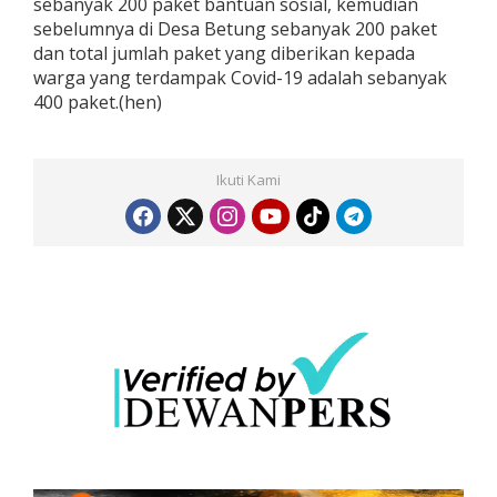
sebanyak 200 paket bantuan sosial, kemudian
M
sebelumnya di Desa Betung sebanyak 200 paket
a
dan total jumlah paket yang diberikan kepada
s
warga yang terdampak Covid-19 adalah sebanyak
y
a
400 paket.(hen)
r
a
k
a
Ikuti Kami
t