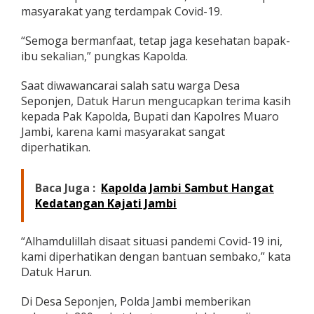
n
masyarakat yang terdampak Covid-19.
R
a
“Semoga bermanfaat, tetap jaga kesehatan bapak-
t
ibu sekalian,” pungkas Kapolda.
u
s
Saat diwawancarai salah satu warga Desa
a
n
Seponjen, Datuk Harun mengucapkan terima kasih
P
kepada Pak Kapolda, Bupati dan Kapolres Muaro
a
Jambi, karena kami masyarakat sangat
k
diperhatikan.
e
t
S
e
Baca Juga :
Kapolda Jambi Sambut Hangat
m
Kedatangan Kajati Jambi
b
a
k
“Alhamdulillah disaat situasi pandemi Covid-19 ini,
o
kami diperhatikan dengan bantuan sembako,” kata
Datuk Harun.
P
a
d
Di Desa Seponjen, Polda Jambi memberikan
a