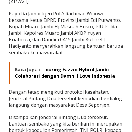
(21/7/21).
-
P
Kapolda Jambi Irjen Pol A Rachmad Wibowo
o
l
bersama Ketua DPRD Provinsi Jambi Edi Purwanto,
r
Bupati Muaro Jambi Hj Masnah Busro, PJU Polda
i
Jambi, Kapolres Muaro Jambi AKBP Yuyan
,
Priatmaja, dan Dandim 0415 Jambi Kolonel J
K
Hadiyanto menyerahkan langsung bantuan berupa
a
p
sembako ke masyarakat.
o
l
d
Baca Juga :
Touring Fazzio Hybrid Jambi
a
Colaborasi dengan Damn! I Love Indonesia
J
a
m
Dengan tetap mengikuti protokol kesehatan,
b
Jenderal Bintang Dua tersebut kemudian berdialog
i
B
langsung dengan masyarakat Desa Seponjen.
e
r
Disampaikan Jenderal Bintang Dua tersebut,
i
bantuan sembako yang kita berikan ini merupakan
k
bentuk kepedulian Pemerintah, TNI-POLRI kepada
a