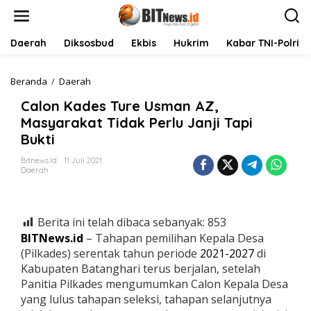
L
e
w
a
Daerah
Diksosbud
Ekbis
Hukrim
Kabar TNI-Polri
t
i
k
Beranda
/
Daerah
C
e
a
Calon Kades Ture Usman AZ,
k
l
o
o
Masyarakat Tidak Perlu Janji Tapi
n
n
Bukti
t
K
e
a
Bitnews.id
11 Juli 2021
n
d
Daerah
e
s
T
u
Berita ini telah dibaca sebanyak:
853
r
BITNews.id
– Tahapan pemilihan Kepala Desa
e
(Pilkades) serentak tahun periode
2021-2027
di
U
Kabupaten Batanghari terus berjalan, setelah
s
m
Panitia Pilkades mengumumkan Calon Kepala Desa
a
yang lulus tahapan seleksi, tahapan selanjutnya
n