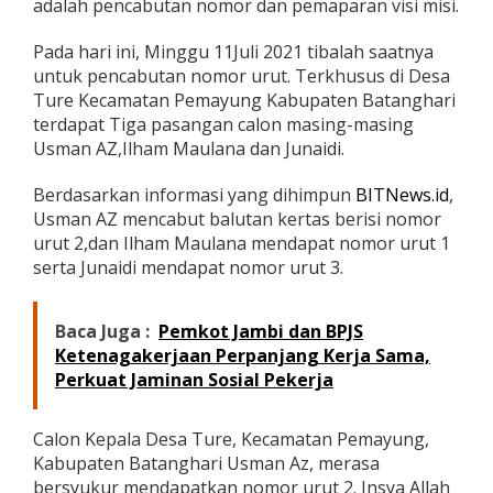
adalah pencabutan nomor dan pemaparan visi misi.
A
Z
Pada hari ini, Minggu 11Juli 2021 tibalah saatnya
,
M
untuk pencabutan nomor urut. Terkhusus di Desa
a
Ture Kecamatan Pemayung Kabupaten Batanghari
s
terdapat Tiga pasangan calon masing-masing
y
Usman AZ,Ilham Maulana dan Junaidi.
a
r
a
Berdasarkan informasi yang dihimpun
BITNews.id
,
k
Usman AZ mencabut balutan kertas berisi nomor
a
urut 2,dan Ilham Maulana mendapat nomor urut 1
t
serta Junaidi mendapat nomor urut 3.
T
i
d
Baca Juga :
Pemkot Jambi dan BPJS
a
k
Ketenagakerjaan Perpanjang Kerja Sama,
P
Perkuat Jaminan Sosial Pekerja
e
r
l
Calon Kepala Desa Ture, Kecamatan Pemayung,
u
Kabupaten Batanghari Usman Az, merasa
J
bersyukur mendapatkan nomor urut 2. Insya Allah
a