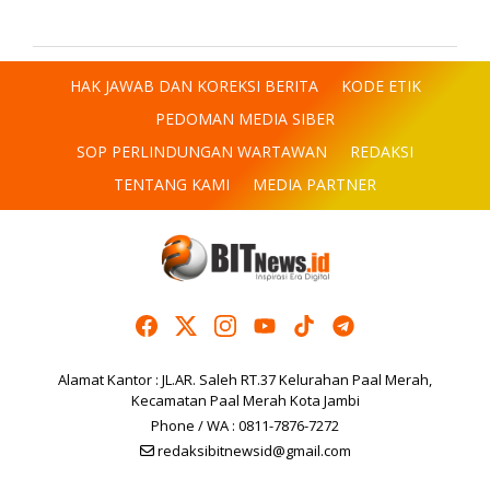
HAK JAWAB DAN KOREKSI BERITA
KODE ETIK
PEDOMAN MEDIA SIBER
SOP PERLINDUNGAN WARTAWAN
REDAKSI
TENTANG KAMI
MEDIA PARTNER
Alamat Kantor : JL.AR. Saleh RT.37 Kelurahan Paal Merah,
Kecamatan Paal Merah Kota Jambi
Phone / WA : 0811-7876-7272
redaksibitnewsid@gmail.com