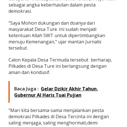
n
sebagai angka keberhasilan dalam pesta
j
demokrasi.
i
T
“Saya Mohon dukungan dan doanya dari
a
masyarakat Desa Ture. Ini sudah menjadi
p
i
ketentuan Allah SWT untuk dipertimbangkan
B
menuju Kemenangan,” ujar mantan Jurnalis
u
tersebut.
k
t
Calon Kepala Desa Termuda tersebut berharap,
i
Pilkades di Desa Ture ini berlangsung dengan
aman dan kondusif.
Baca Juga :
Gelar Dzikir Akhir Tahun,
Gubernur Al Haris Tuai Pujian
“Mari kita bersama-sama menjalankan pesta
demokrasi Pilkades di Desa Tercinta ini dengan
saling menjaga, saling menghormati,demi