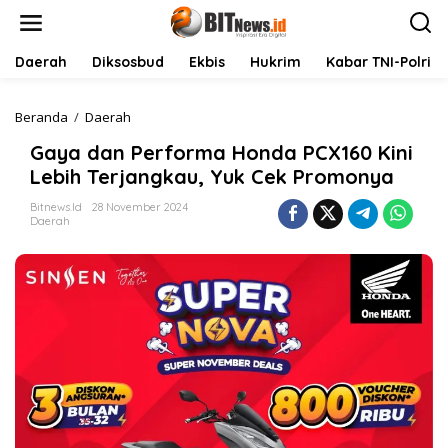
L
e
w
a
Daerah
Diksosbud
Ekbis
Hukrim
Kabar TNI-Polri
t
i
k
Beranda
/
Daerah
G
e
a
Gaya dan Performa Honda PCX160 Kini
k
y
o
a
Lebih Terjangkau, Yuk Cek Promonya
n
d
t
a
Bitnews.id
28 November 2024
Daerah
e
n
n
P
e
r
f
o
r
m
a
H
o
n
d