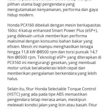
u
pilihan utama bagi pengendara yang
,
mengutamakan kenyamanan, performa dan gaya
Y
hidup modern.
u
k
Honda PCX160 dibekali dengan mesin berkapasitas
C
e
160cc 4 katup enhanced Smart Power Plus (eSP+),
k
yang didesain untuk memberikan performa
P
maksimal dengan konsumsi bahan bakar yang
r
efisien. Mesin ini mampu menghasilkan tenaga
o
hingga 11,8 kW @8500 rpm dan torsi puncak 14,7
m
o
Nm @6500 rpm. Teknologi eSP+ yang diterapkan di
n
PCX160 ini mengurangi gesekan, yang membuat
y
motor untuk berakselerasi lebih cepat dan
a
memberikan pengalaman berkendara yang lebih
halus.
Selain itu, fitur Honda Selectable Torque Control
(HSTC) yang ada pada tipe ABS memastikan
pengendara tetap merasa aman, meskipun
melewati kondisi jalan yang licin atau basah. Fitur