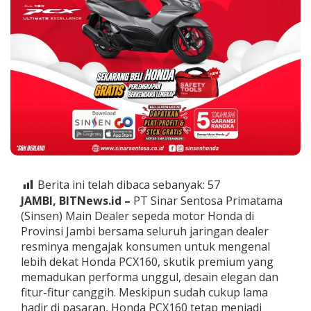
a
P
C
X
1
6
0
K
i
n
i
L
e
b
i
Berita ini telah dibaca sebanyak:
57
h
JAMBI, BITNews.id –
PT Sinar Sentosa Primatama
T
(Sinsen) Main Dealer sepeda motor Honda di
e
Provinsi Jambi bersama seluruh jaringan dealer
r
resminya mengajak konsumen untuk mengenal
j
a
lebih dekat Honda PCX160, skutik premium yang
n
memadukan performa unggul, desain elegan dan
g
fitur-fitur canggih. Meskipun sudah cukup lama
k
hadir di pasaran, Honda PCX160 tetap menjadi
a