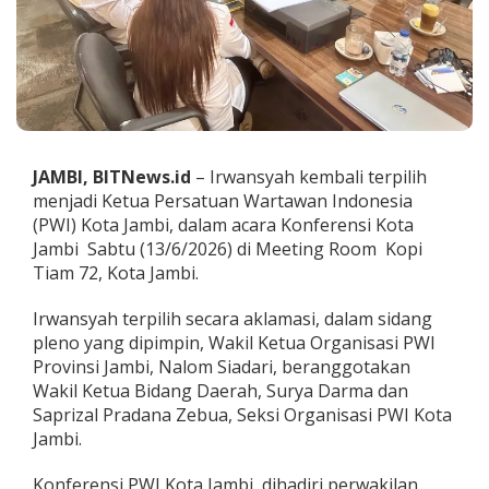
p
i
n
P
W
I
K
o
t
JAMBI, BITNews.id
– Irwansyah kembali terpilih
a
menjadi Ketua Persatuan Wartawan Indonesia
J
(PWI) Kota Jambi, dalam acara Konferensi Kota
a
Jambi Sabtu (13/6/2026) di Meeting Room Kopi
m
b
Tiam 72, Kota Jambi.
i
Irwansyah terpilih secara aklamasi, dalam sidang
pleno yang dipimpin, Wakil Ketua Organisasi PWI
Provinsi Jambi, Nalom Siadari, beranggotakan
Wakil Ketua Bidang Daerah, Surya Darma dan
Saprizal Pradana Zebua, Seksi Organisasi PWI Kota
Jambi.
Konferensi PWI Kota Jambi, dihadiri perwakilan