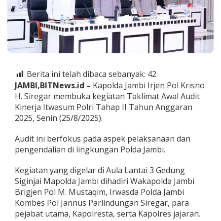
l
i
m
a
t
A
w
a
Berita ini telah dibaca sebanyak:
42
l
JAMBI,BITNews.id –
Kapolda Jambi Irjen Pol Krisno
A
u
H. Siregar membuka kegiatan Taklimat Awal Audit
d
Kinerja Itwasum Polri Tahap II Tahun Anggaran
i
2025, Senin (25/8/2025).
t
K
Audit ini berfokus pada aspek pelaksanaan dan
i
n
pengendalian di lingkungan Polda Jambi.
e
r
Kegiatan yang digelar di Aula Lantai 3 Gedung
j
Siginjai Mapolda Jambi dihadiri Wakapolda Jambi
a
Brigjen Pol M. Mustaqim, Irwasda Polda Jambi
I
t
Kombes Pol Jannus Parlindungan Siregar, para
w
pejabat utama, Kapolresta, serta Kapolres jajaran.
a