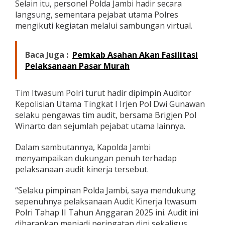
Selain itu, personel Polda Jambi hadir secara
s
langsung, sementara pejabat utama Polres
u
mengikuti kegiatan melalui sambungan virtual.
m
P
o
l
Baca Juga :
Pemkab Asahan Akan Fasilitasi
r
Pelaksanaan Pasar Murah
i
T
a
Tim Itwasum Polri turut hadir dipimpin Auditor
h
Kepolisian Utama Tingkat I Irjen Pol Dwi Gunawan
a
selaku pengawas tim audit, bersama Brigjen Pol
p
I
Winarto dan sejumlah pejabat utama lainnya.
I
T
Dalam sambutannya, Kapolda Jambi
a
menyampaikan dukungan penuh terhadap
h
pelaksanaan audit kinerja tersebut.
u
n
2
“Selaku pimpinan Polda Jambi, saya mendukung
0
sepenuhnya pelaksanaan Audit Kinerja Itwasum
2
Polri Tahap II Tahun Anggaran 2025 ini. Audit ini
5
diharapkan menjadi peringatan dini sekaligus