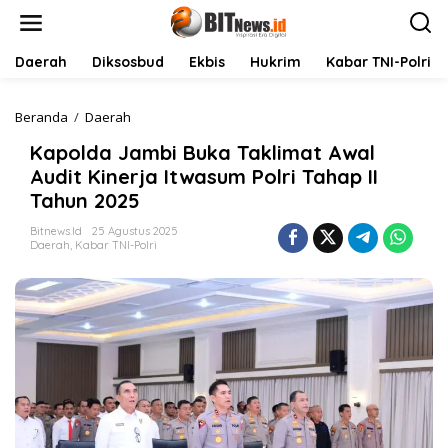
L
e
w
a
Daerah
Diksosbud
Ekbis
Hukrim
Kabar TNI-Polri
t
i
k
Beranda
/
Daerah
K
e
a
Kapolda Jambi Buka Taklimat Awal
k
p
o
o
Audit Kinerja Itwasum Polri Tahap II
n
l
Tahun 2025
t
d
e
a
Bitnews.id
25 Agustus 2025
n
J
Daerah
,
Kabar TNI-Polri
a
m
b
i
B
u
k
a
T
a
k