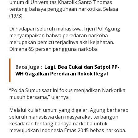
umum di Universitas Khatolik Santo Thomas
i
tentang bahaya penggunaan narkotika, Selasa
a
h
(19/3).
U
m
Di hadapan seluruh mahasiswa, Irjen Pol Agung
u
menyampaikan bahwa peredaran narkoba
m
merupakan pemicu terjadinya aksi kejahatan.
B
a
Dimana 65 persen pengguna narkoba.
h
a
y
Baca Juga :
Lagi, Bea Cukai dan Satpol PP-
a
WH Gagalkan Peredaran Rokok Ilegal
N
a
r
“Polda Sumut saat ini fokus menjadikan Narkotika
k
musuh bersama,” ujarnya.
o
b
a
Melalui kuliah umum yang digelar, Agung berharap
d
seluruh mahasiswa dan masyarakat terbangun
i
kesadaran tentang bahaya narkoba untuk
U
mewujudkan Indonesia Emas 2045 bebas narkoba.
n
i