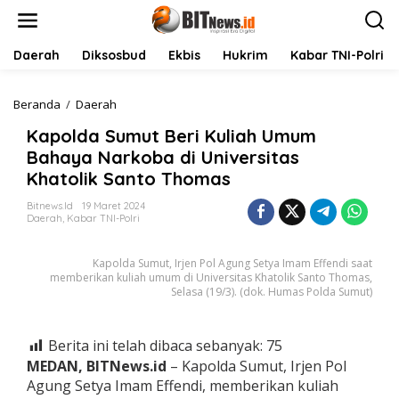
L
e
w
a
Daerah
Diksosbud
Ekbis
Hukrim
Kabar TNI-Polri
t
i
k
Beranda
/
Daerah
K
e
a
Kapolda Sumut Beri Kuliah Umum
k
p
o
o
Bahaya Narkoba di Universitas
n
l
Khatolik Santo Thomas
t
d
e
a
Bitnews.id
19 Maret 2024
n
S
Daerah
,
Kabar TNI-Polri
u
m
Kapolda Sumut, Irjen Pol Agung Setya Imam Effendi saat
u
memberikan kuliah umum di Universitas Khatolik Santo Thomas,
t
Selasa (19/3). (dok. Humas Polda Sumut)
B
e
r
Berita ini telah dibaca sebanyak:
75
i
K
MEDAN, BITNews.id
– Kapolda Sumut, Irjen Pol
u
Agung Setya Imam Effendi, memberikan kuliah
l