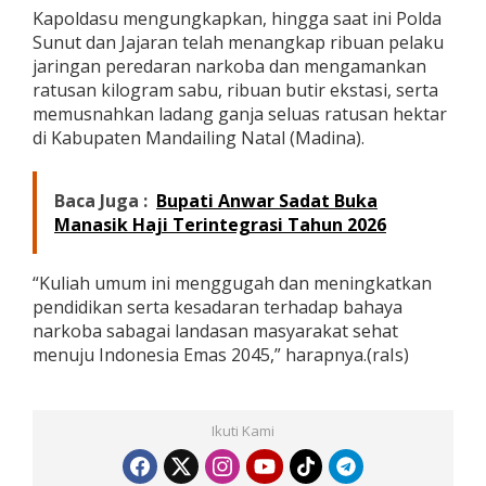
v
Kapoldasu mengungkapkan, hingga saat ini Polda
e
Sunut dan Jajaran telah menangkap ribuan pelaku
r
jaringan peredaran narkoba dan mengamankan
s
ratusan kilogram sabu, ribuan butir ekstasi, serta
i
memusnahkan ladang ganja seluas ratusan hektar
t
a
di Kabupaten Mandailing Natal (Madina).
s
K
h
Baca Juga :
Bupati Anwar Sadat Buka
a
Manasik Haji Terintegrasi Tahun 2026
t
o
l
“Kuliah umum ini menggugah dan meningkatkan
i
pendidikan serta kesadaran terhadap bahaya
k
S
narkoba sabagai landasan masyarakat sehat
a
menuju Indonesia Emas 2045,” harapnya.(raIs)
n
t
o
T
Ikuti Kami
h
o
m