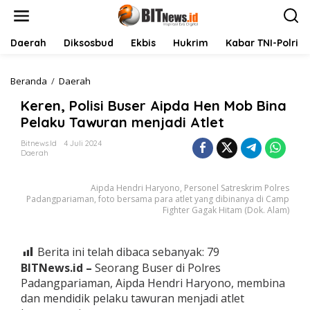
L
e
w
a
Daerah
Diksosbud
Ekbis
Hukrim
Kabar TNI-Polri
t
i
k
Beranda
/
Daerah
K
e
e
Keren, Polisi Buser Aipda Hen Mob Bina
k
r
o
e
Pelaku Tawuran menjadi Atlet
n
n
t
,
Bitnews.id
4 Juli 2024
Daerah
e
P
n
o
l
Aipda Hendri Haryono, Personel Satreskrim Polres
i
Padangpariaman, foto bersama para atlet yang dibinanya di Camp
s
Fighter Gagak Hitam (Dok. Alam)
i
B
u
Berita ini telah dibaca sebanyak:
79
s
BITNews.id –
Seorang Buser di Polres
e
r
Padangpariaman, Aipda Hendri Haryono, membina
A
dan mendidik pelaku tawuran menjadi atlet
i