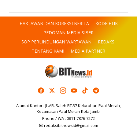
HAK JAWAB DAN KOREKSI BERITA
KODE ETIK
PEDOMAN MEDIA SIBER
SOP PERLINDUNGAN WARTAWAN
REDAKSI
TENTANG KAMI
MEDIA PARTNER
Alamat Kantor : JL.AR. Saleh RT.37 Kelurahan Paal Merah,
Kecamatan Paal Merah Kota Jambi
Phone / WA : 0811-7876-7272
redaksibitnewsid@gmail.com