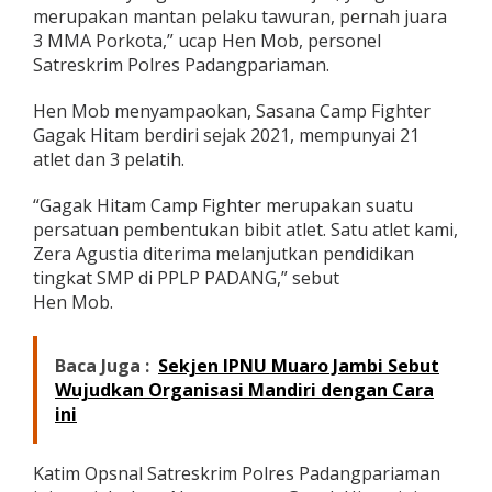
merupakan mantan pelaku tawuran, pernah juara
n
m
3 MMA Porkota,” ucap Hen Mob, personel
e
Satreskrim Polres Padangpariaman.
n
j
Hen Mob menyampaokan, Sasana Camp Fighter
a
Gagak Hitam berdiri sejak 2021, mempunyai 21
d
i
atlet dan 3 pelatih.
A
t
“Gagak Hitam Camp Fighter merupakan suatu
l
persatuan pembentukan bibit atlet. Satu atlet kami,
e
Zera Agustia diterima melanjutkan pendidikan
t
tingkat SMP di PPLP PADANG,” sebut
Hen Mob.
Baca Juga :
Sekjen IPNU Muaro Jambi Sebut
Wujudkan Organisasi Mandiri dengan Cara
ini
Katim Opsnal Satreskrim Polres Padangpariaman