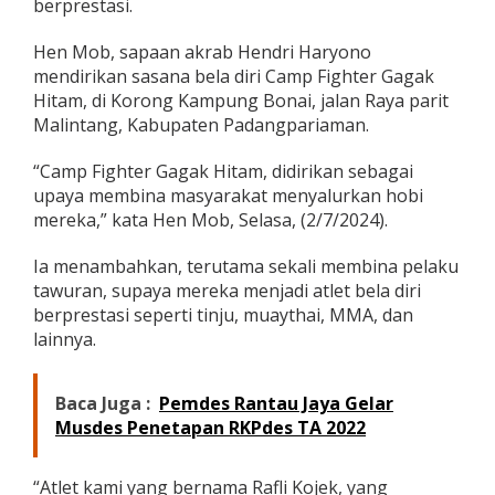
berprestasi.
p
d
Hen Mob, sapaan akrab Hendri Haryono
a
H
mendirikan sasana bela diri Camp Fighter Gagak
e
Hitam, di Korong Kampung Bonai, jalan Raya parit
n
Malintang, Kabupaten Padangpariaman.
M
o
“Camp Fighter Gagak Hitam, didirikan sebagai
b
B
upaya membina masyarakat menyalurkan hobi
i
mereka,” kata Hen Mob, Selasa, (2/7/2024).
n
a
Ia menambahkan, terutama sekali membina pelaku
P
tawuran, supaya mereka menjadi atlet bela diri
e
l
berprestasi seperti tinju, muaythai, MMA, dan
a
lainnya.
k
u
T
Baca Juga :
Pemdes Rantau Jaya Gelar
a
Musdes Penetapan RKPdes TA 2022
w
u
r
“Atlet kami yang bernama Rafli Kojek, yang
a