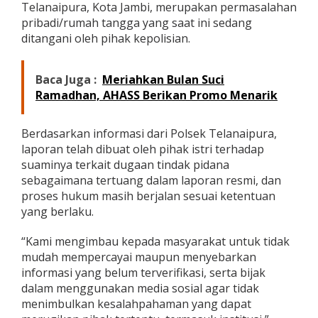
Telanaipura, Kota Jambi, merupakan permasalahan
w
pribadi/rumah tangga yang saat ini sedang
a
d
ditangani oleh pihak kepolisian.
i
K
o
Baca Juga :
Meriahkan Bulan Suci
t
Ramadhan, AHASS Berikan Promo Menarik
a
J
a
Berdasarkan informasi dari Polsek Telanaipura,
m
laporan telah dibuat oleh pihak istri terhadap
b
suaminya terkait dugaan tindak pidana
i
sebagaimana tertuang dalam laporan resmi, dan
proses hukum masih berjalan sesuai ketentuan
yang berlaku.
“Kami mengimbau kepada masyarakat untuk tidak
mudah mempercayai maupun menyebarkan
informasi yang belum terverifikasi, serta bijak
dalam menggunakan media sosial agar tidak
menimbulkan kesalahpahaman yang dapat