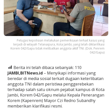
0
4
2
/
G
a
p
u
T
Petugas kepolisian melakukan pemeriksaan terkait kasus yang
e
terjadi di wilayah Telanaipura, Kota Jambi, yang telah diklarifikasi
r
Korem 042/Gapu tidak melibatkan anggota aktif TNI. (Dok. Penrem
k
042/Gapu)
a
i
t
Berita ini telah dibaca sebanyak:
110
I
JAMBI,BITNews.id
– Menyikapi informasi yang
s
beredar di media sosial terkait dugaan keterlibatan
u
anggota TNI dalam peristiwa penggerebekan
K
e
terhadap salah satu oknum pejabat kampus di Kota
t
Jambi, Korem 042/Gapu melalui Kepala Penerangan
e
Korem (Kapenrem) Mayor Czi Redno Subandhy
r
memberikan klarifikasi resmi.
l
i