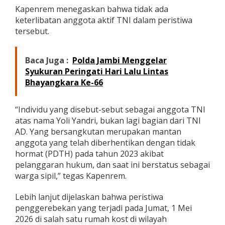
b
Kapenrem menegaskan bahwa tidak ada
a
keterlibatan anggota aktif TNI dalam peristiwa
t
tersebut.
a
n
O
Baca Juga :
Polda Jambi Menggelar
k
n
Syukuran Peringati Hari Lalu Lintas
u
Bhayangkara Ke-66
m
T
N
“Individu yang disebut-sebut sebagai anggota TNI
I
atas nama Yoli Yandri, bukan lagi bagian dari TNI
d
AD. Yang bersangkutan merupakan mantan
a
anggota yang telah diberhentikan dengan tidak
l
a
hormat (PDTH) pada tahun 2023 akibat
m
pelanggaran hukum, dan saat ini berstatus sebagai
P
warga sipil,” tegas Kapenrem.
e
r
Lebih lanjut dijelaskan bahwa peristiwa
i
s
penggerebekan yang terjadi pada Jumat, 1 Mei
t
2026 di salah satu rumah kost di wilayah
i