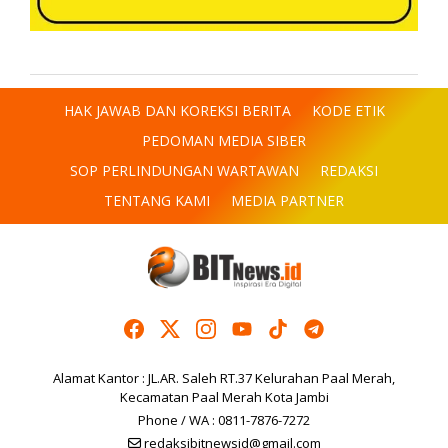
HAK JAWAB DAN KOREKSI BERITA
KODE ETIK
PEDOMAN MEDIA SIBER
SOP PERLINDUNGAN WARTAWAN
REDAKSI
TENTANG KAMI
MEDIA PARTNER
Alamat Kantor : JL.AR. Saleh RT.37 Kelurahan Paal Merah,
Kecamatan Paal Merah Kota Jambi
Phone / WA : 0811-7876-7272
redaksibitnewsid@gmail.com