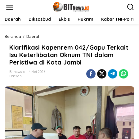
L
e
w
a
Daerah
Diksosbud
Ekbis
Hukrim
Kabar TNI-Polri
t
i
k
Beranda
/
Daerah
K
e
l
Klarifikasi Kapenrem 042/Gapu Terkait
k
a
o
r
Isu Keterlibatan Oknum TNI dalam
n
i
Peristiwa di Kota Jambi
t
f
e
i
Bitnews.id
4 Mei 2026
n
k
Daerah
a
s
i
K
a
p
e
n
r
e
m