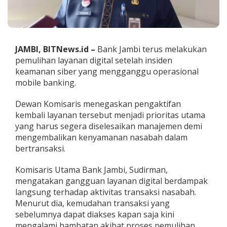
a
m
b
i
P
JAMBI, BITNews.id –
Bank Jambi terus melakukan
a
pemulihan layanan digital setelah insiden
s
t
keamanan siber yang mengganggu operasional
i
mobile banking.
k
a
Dewan Komisaris menegaskan pengaktifan
n
kembali layanan tersebut menjadi prioritas utama
P
e
yang harus segera diselesaikan manajemen demi
m
mengembalikan kenyamanan nasabah dalam
u
bertransaksi.
l
i
Komisaris Utama Bank Jambi, Sudirman,
h
a
mengatakan gangguan layanan digital berdampak
n
langsung terhadap aktivitas transaksi nasabah.
M
Menurut dia, kemudahan transaksi yang
o
sebelumnya dapat diakses kapan saja kini
b
mengalami hambatan akibat proses pemulihan
i