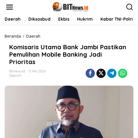
L
e
w
a
Daerah
Diksosbud
Ekbis
Hukrim
Kabar TNI-Polri
t
i
k
Beranda
/
Daerah
K
e
o
Komisaris Utama Bank Jambi Pastikan
k
m
o
i
Pemulihan Mobile Banking Jadi
n
s
Prioritas
t
a
e
r
Bitnews.id
11 Mei 2026
n
i
Daerah
s
U
t
a
m
a
B
a
n
k
J