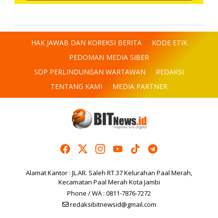
HAK JAWAB DAN KOREKSI BERITA
KODE ETIK
PEDOMAN MEDIA SIBER
SOP PERLINDUNGAN WARTAWAN
REDAKSI
TENTANG KAMI
MEDIA PARTNER
Alamat Kantor : JL.AR. Saleh RT.37 Kelurahan Paal Merah,
Kecamatan Paal Merah Kota Jambi
Phone / WA : 0811-7876-7272
redaksibitnewsid@gmail.com