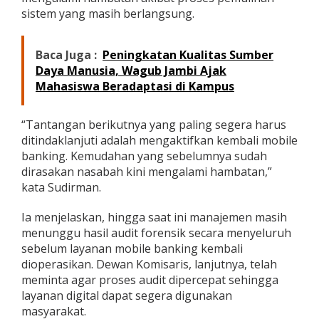
l
sistem yang masih berlangsung.
e
B
a
Baca Juga :
Peningkatan Kualitas Sumber
n
Daya Manusia, Wagub Jambi Ajak
k
Mahasiswa Beradaptasi di Kampus
i
n
g
“Tantangan berikutnya yang paling segera harus
J
a
ditindaklanjuti adalah mengaktifkan kembali mobile
d
banking. Kemudahan yang sebelumnya sudah
i
dirasakan nasabah kini mengalami hambatan,”
P
kata Sudirman.
r
i
o
Ia menjelaskan, hingga saat ini manajemen masih
r
menunggu hasil audit forensik secara menyeluruh
i
sebelum layanan mobile banking kembali
t
dioperasikan. Dewan Komisaris, lanjutnya, telah
a
meminta agar proses audit dipercepat sehingga
s
layanan digital dapat segera digunakan
masyarakat.