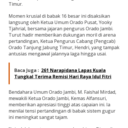
Timur.
b
i
M
Momen krusial di babak 16 besar ini disaksikan
e
langsung oleh Ketua Umum Orado Pusat, Yooky
l
Tjahrial, bersama jajaran pengurus Orado Jambi.
a
Turut hadir memberikan dukungan moril di arena
j
u
pertandingan, Ketua Pengurus Cabang (Pengcab)
k
Orado Tanjung Jabung Timur, Hendri, yang tampak
e
antusias mengawal jalannya laga hingga usai.
P
e
r
Baca Juga :
261 Narapidana Lapas Kuala
e
m
Tungkal Terima Remisi Hari Raya Idul Fitri
p
a
t
Bendahara Umum Orado Jambi, M. Faishal Mirdad,
F
mewakili Ketua Orado Jambi, Kemas Alfansuri,
i
memberikan apresiasi tinggi atas capaian ini. Ia
n
menilai tensi pertandingan di babak sistem gugur
a
ini meningkat sangat tajam.
l
!