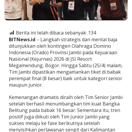
,
T
i
m
S
e
Berita ini telah dibaca sebanyak:
134
n
BITNews.id
– Langkah strategis dan mental baja
i
ditunjukkan oleh kontingen Olahraga Domino
o
r
Indonesia (Orado) Provinsi Jambi pada Kejuaraan
-
Nasional (Kejurnas) 2026 di JSI Resort
J
Megamendung, Bogor. Hingga Sabtu (25/4) malam,
u
Tim Jambi dipastikan mengamankan tiket di babak
n
i
perempat final (8 besar) baik untuk kategori senior
o
maupun junior.
r
O
​Kemenangan dramatis diraih oleh Tim Senior Jambi
r
setelah berhasil menumbangkan tim kuat Bangka
a
d
Belitung pada babak 16 besar. Sementara itu, tren
o
positif juga diikuti oleh Tim Junior Jambi yang
J
sukses melaju ke fase berikutnya setelah
a
menyisihkan perlawanan sengit dari Kalimantan
m