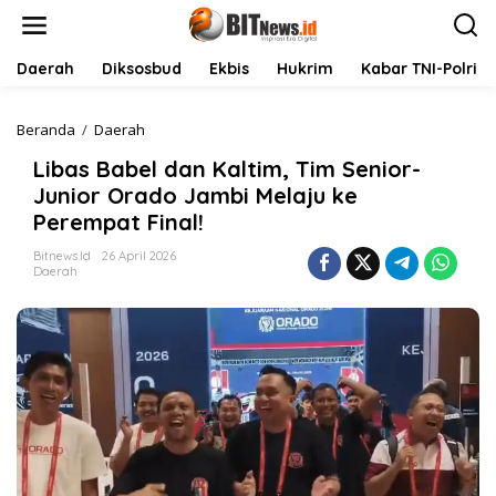
L
e
w
a
Daerah
Diksosbud
Ekbis
Hukrim
Kabar TNI-Polri
t
i
k
Beranda
/
Daerah
L
e
i
Libas Babel dan Kaltim, Tim Senior-
k
b
o
a
Junior Orado Jambi Melaju ke
n
s
Perempat Final!
t
B
e
a
Bitnews.id
26 April 2026
n
b
Daerah
e
l
d
a
n
K
a
l
t
i
m