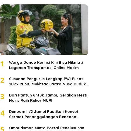
1
Warga Danau Kerinci Kini Bisa Nikmati
Layanan Transportasi Online Maxim
2
Susunan Pengurus Lengkap PWI Pusat
2025-2030, Mukhtadi Putra Nusa Duduki
Jabatan Strategis
3
Dari Pantun untuk Jambi, Gerakan Hesti
Haris Raih Rekor MURI
4
Denpom II/2 Jambi Pastikan Konvoi
Sermat Penanggulangan Bencana
Sumatera Melaju Aman
5
Ombudsman Minta Portal Penelusuran