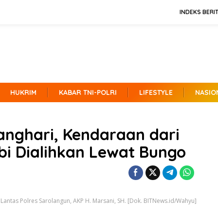
INDEKS BERI
HUKRIM
KABAR TNI-POLRI
LIFESTYLE
NASIO
anghari, Kendaraan dari
i Dialihkan Lewat Bungo
 Lantas Polres Sarolangun, AKP H. Marsani, SH. [Dok. BITNews.id/Wahyu]