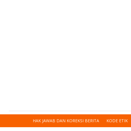
HAK JAWAB DAN KOREKSI BERITA
KODE ETIK