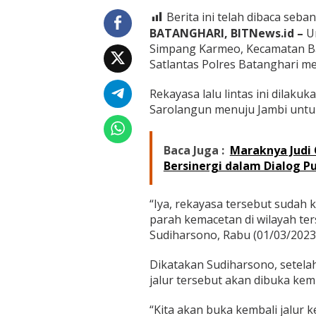
B
a
Berita ini telah dibaca seban
t
BATANGHARI, BITNews.id –
Un
a
Simpang Karmeo, Kecamatan Bat
n
Satlantas Polres Batanghari mel
g
h
a
Rekayasa lalu lintas ini dilak
r
Sarolangun menuju Jambi untu
i
,
K
Baca Juga :
Maraknya Judi 
e
Bersinergi dalam Dialog Pu
n
d
a
“Iya, rekayasa tersebut sudah 
r
a
parah kemacetan di wilayah ter
a
Sudiharsono, Rabu (01/03/2023)
n
d
Dikatakan Sudiharsono, setela
a
jalur tersebut akan dibuka kemb
r
i
S
“Kita akan buka kembali jalur k