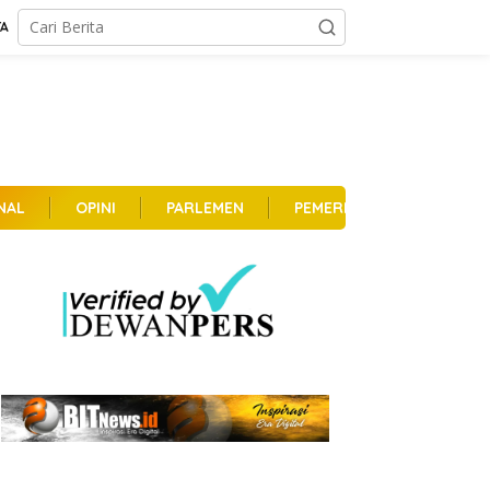
TA
NAL
OPINI
PARLEMEN
PEMERINTAHAN
PER