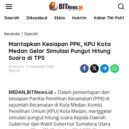
L
e
w
a
Daerah
Diksosbud
Ekbis
Hukrim
Kabar TNI-Polri
t
i
k
Beranda
/
Daerah
M
e
a
Mantapkan Kesiapan PPK, KPU Kota
k
n
o
t
Medan Gelar Simulasi Pungut Hitung
n
a
Suara di TPS
t
p
e
k
Bitnews.id
21 November 2024
n
a
Daerah
n
K
e
s
MEDAN,BITNews.id –
Dalam pemantapan dan
i
kesiapan Panitia Pemilihan Kecamatan (PPK) di
a
sejumlah Kecamatan di Kota Medan. Komisi
p
Pemilihan Umum (KPU) Kota Medan, menggelar
a
n
simulasi pungut hitung suara Kepala Daerah
P
Gubernur dan Wakil Gubernur Sumatera Utara
P