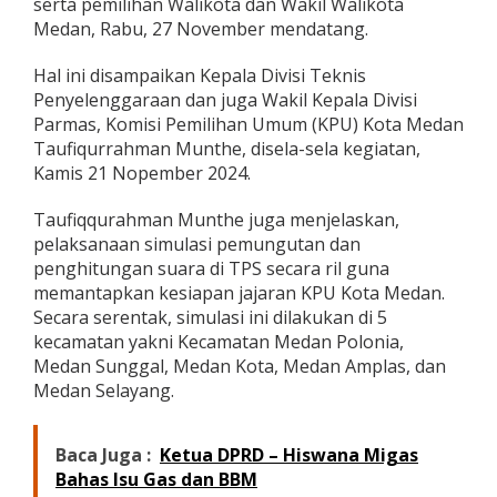
serta pemilihan Walikota dan Wakil Walikota
K
Medan, Rabu, 27 November mendatang.
,
K
P
Hal ini disampaikan Kepala Divisi Teknis
U
Penyelenggaraan dan juga Wakil Kepala Divisi
K
Parmas, Komisi Pemilihan Umum (KPU) Kota Medan
o
Taufiqurrahman Munthe, disela-sela kegiatan,
t
Kamis 21 Nopember 2024.
a
M
e
Taufiqqurahman Munthe juga menjelaskan,
d
pelaksanaan simulasi pemungutan dan
a
penghitungan suara di TPS secara ril guna
n
memantapkan kesiapan jajaran KPU Kota Medan.
G
e
Secara serentak, simulasi ini dilakukan di 5
l
kecamatan yakni Kecamatan Medan Polonia,
a
Medan Sunggal, Medan Kota, Medan Amplas, dan
r
Medan Selayang.
S
i
m
u
Baca Juga :
Ketua DPRD – Hiswana Migas
l
Bahas Isu Gas dan BBM
a