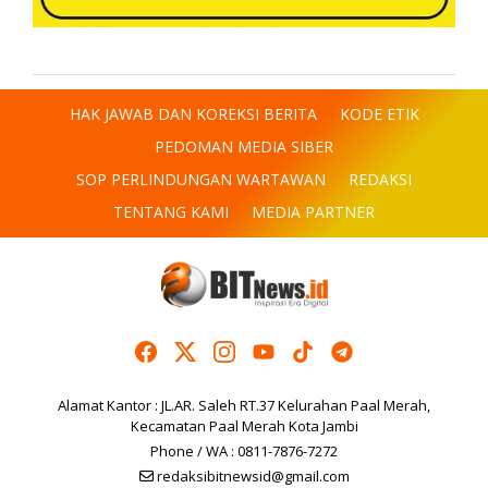
HAK JAWAB DAN KOREKSI BERITA
KODE ETIK
PEDOMAN MEDIA SIBER
SOP PERLINDUNGAN WARTAWAN
REDAKSI
TENTANG KAMI
MEDIA PARTNER
Alamat Kantor : JL.AR. Saleh RT.37 Kelurahan Paal Merah,
Kecamatan Paal Merah Kota Jambi
Phone / WA : 0811-7876-7272
redaksibitnewsid@gmail.com