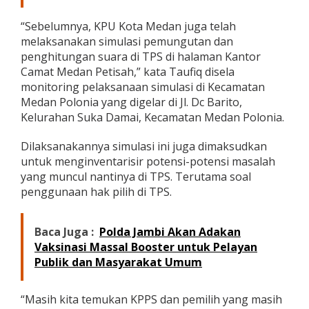
s
i
“Sebelumnya, KPU Kota Medan juga telah
P
melaksanakan simulasi pemungutan dan
u
penghitungan suara di TPS di halaman Kantor
n
Camat Medan Petisah,” kata Taufiq disela
g
u
monitoring pelaksanaan simulasi di Kecamatan
t
Medan Polonia yang digelar di Jl. Dc Barito,
H
Kelurahan Suka Damai, Kecamatan Medan Polonia.
i
t
Dilaksanakannya simulasi ini juga dimaksudkan
u
n
untuk menginventarisir potensi-potensi masalah
g
yang muncul nantinya di TPS. Terutama soal
S
penggunaan hak pilih di TPS.
u
a
r
Baca Juga :
Polda Jambi Akan Adakan
a
d
Vaksinasi Massal Booster untuk Pelayan
i
Publik dan Masyarakat Umum
T
P
S
“Masih kita temukan KPPS dan pemilih yang masih