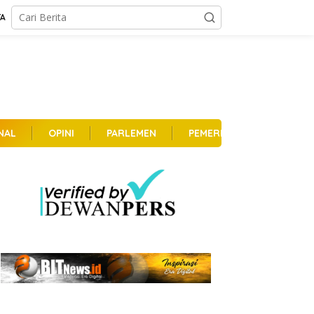
TA
NAL
OPINI
PARLEMEN
PEMERINTAHAN
PER