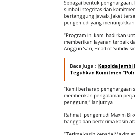
D
Sebagai bentuk penghargaan, 
r
simbol integritas dan komitm
i
bertanggung jawab. Jaket ters
v
pengemudi yang menunjukkan p
e
r
J
“Program ini kami hadirkan un
a
memberikan layanan terbaik dan
m
Anggun Sari, Head of Subdivisi
b
i
Baca Juga :
Kapolda Jambi 
Teguhkan Komitmen "Polr
“Kami berharap penghargaan sep
memberikan pengalaman perja
pengguna,” lanjutnya.
Rahmat, pengemudi Maxim Bik
bangga dan berterima kasih ata
“Terima kasih kepada Maxim a