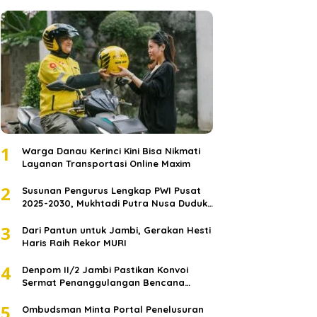
1
Warga Danau Kerinci Kini Bisa Nikmati
Layanan Transportasi Online Maxim
2
Susunan Pengurus Lengkap PWI Pusat
2025-2030, Mukhtadi Putra Nusa Duduki
Jabatan Strategis
3
Dari Pantun untuk Jambi, Gerakan Hesti
Haris Raih Rekor MURI
4
Denpom II/2 Jambi Pastikan Konvoi
Sermat Penanggulangan Bencana
Sumatera Melaju Aman
5
Ombudsman Minta Portal Penelusuran