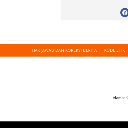
HAK JAWAB DAN KOREKSI BERITA
KODE ETIK
Alamat K