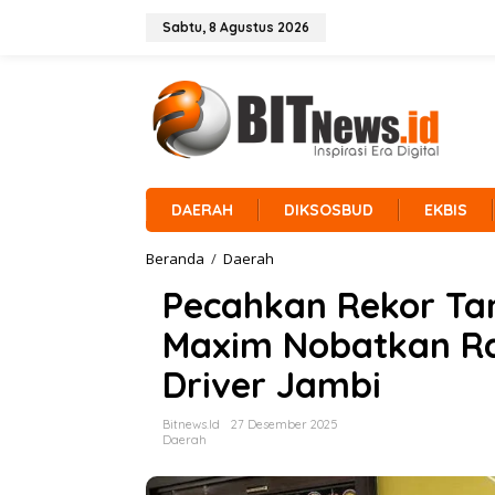
L
e
Sabtu, 8 Agustus 2026
w
a
t
i
k
e
k
o
n
DAERAH
DIKSOSBUD
EKBIS
t
e
Beranda
/
Daerah
P
n
e
Pecahkan Rekor Tan
c
a
Maxim Nobatkan Ra
h
k
Driver Jambi
a
n
R
Bitnews.id
27 Desember 2025
e
Daerah
k
o