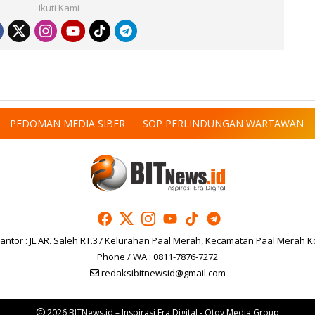
Ikuti Kami
PEDOMAN MEDIA SIBER
SOP PERLINDUNGAN WARTAWAN
antor : JL.AR. Saleh RT.37 Kelurahan Paal Merah, Kecamatan Paal Merah K
Phone / WA : 0811-7876-7272
redaksibitnewsid@gmail.com
2026 BITNews.id – Inspirasi Era Digital - Otoy Media Group