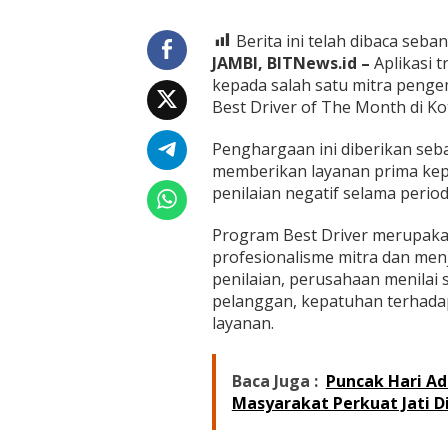
N
o
Berita ini telah dibaca seban
b
a
JAMBI, BITNews.id –
Aplikasi 
t
kepada salah satu mitra penge
k
Best Driver of The Month di Ko
a
n
Penghargaan ini diberikan seba
R
a
memberikan layanan prima kep
h
penilaian negatif selama period
m
a
Program Best Driver merupakan
t
profesionalisme mitra dan men
S
e
penilaian, perusahaan menilai 
b
pelanggan, kepatuhan terhadap
a
layanan.
g
a
i
Baca Juga :
Puncak Hari Ad
B
e
Masyarakat Perkuat Jati D
s
t