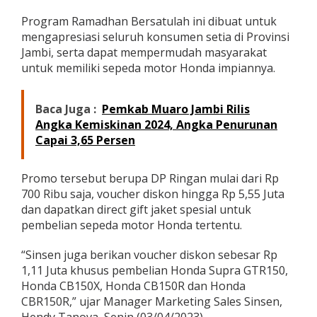
m
Program Ramadhan Bersatulah ini dibuat untuk
o
d
mengapresiasi seluruh konsumen setia di Provinsi
i
Jambi, serta dapat mempermudah masyarakat
B
untuk memiliki sepeda motor Honda impiannya.
u
l
a
Baca Juga :
Pemkab Muaro Jambi Rilis
n
P
Angka Kemiskinan 2024, Angka Penurunan
e
Capai 3,65 Persen
n
u
h
Promo tersebut berupa DP Ringan mulai dari Rp
B
700 Ribu saja, voucher diskon hingga Rp 5,55 Juta
e
dan dapatkan direct gift jaket spesial untuk
r
pembelian sepeda motor Honda tertentu.
k
a
h
“Sinsen juga berikan voucher diskon sebesar Rp
1,11 Juta khusus pembelian Honda Supra GTR150,
Honda CB150X, Honda CB150R dan Honda
CBR150R,” ujar Manager Marketing Sales Sinsen,