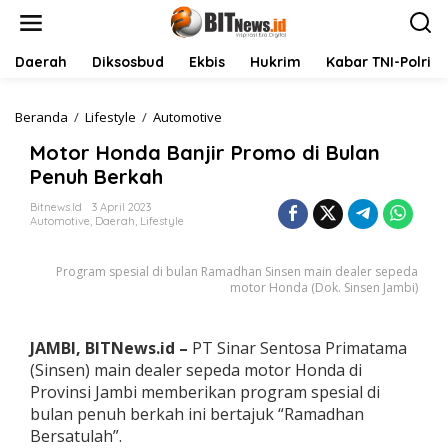
L
e
w
a
Daerah
Diksosbud
Ekbis
Hukrim
Kabar TNI-Polri
t
i
k
Beranda
/
Lifestyle
/
Automotive
M
e
o
Motor Honda Banjir Promo di Bulan
k
t
o
o
Penuh Berkah
n
r
t
H
Bitnews.id
3 April 2023
Automotive
,
Daerah
,
Lifestyle
e
o
n
n
d
Program spesial di bulan Ramadhan Sinsen main dealer sepeda
a
motor Honda (Dok. Sinsen Jambi)
B
a
n
JAMBI, BITNews.id –
PT Sinar Sentosa Primatama
j
(Sinsen) main dealer sepeda motor Honda di
i
r
Provinsi Jambi memberikan program spesial di
P
bulan penuh berkah ini bertajuk “Ramadhan
r
Bersatulah”.
o