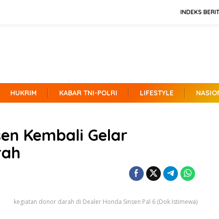
INDEKS BERI
HUKRIM
KABAR TNI-POLRI
LIFESTYLE
NASIO
sen Kembali Gelar
rah
kegiatan donor darah di Dealer Honda Sinsen Pal 6 (Dok Istimewa)