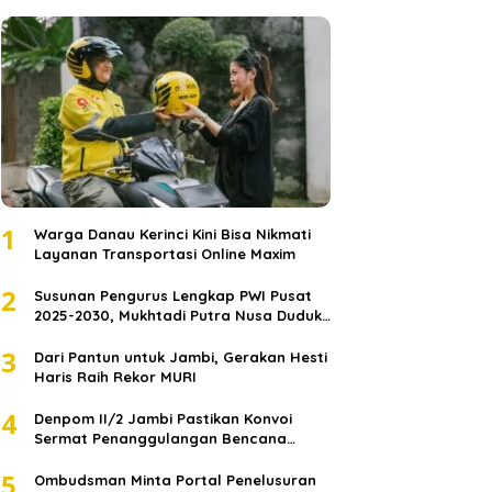
1
Warga Danau Kerinci Kini Bisa Nikmati
Layanan Transportasi Online Maxim
2
Susunan Pengurus Lengkap PWI Pusat
2025-2030, Mukhtadi Putra Nusa Duduki
Jabatan Strategis
3
Dari Pantun untuk Jambi, Gerakan Hesti
Haris Raih Rekor MURI
4
Denpom II/2 Jambi Pastikan Konvoi
Sermat Penanggulangan Bencana
Sumatera Melaju Aman
5
Ombudsman Minta Portal Penelusuran