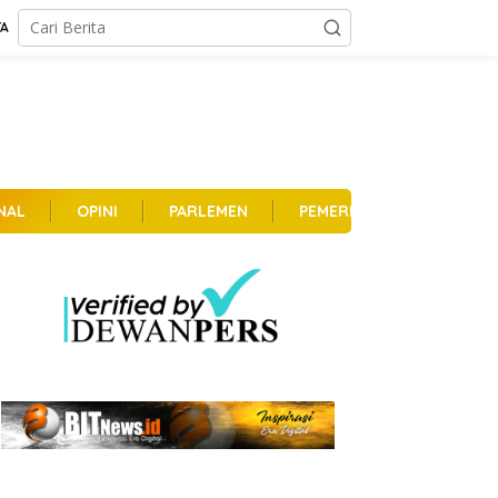
TA
NAL
OPINI
PARLEMEN
PEMERINTAHAN
PER