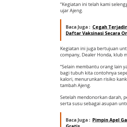
a
“Kegiatan ini telah kami seleng
n
ujar Ajeng.
D
o
n
Baca Juga :
Cegah Terjadi
o
r
Daftar Vaksinasi Secara On
D
a
r
Kegiatan ini juga bertujuan un
a
company, Dealer Honda, klub 
h
“Selain membantu orang lain 
bagi tubuh kita contohnya sep
kalori, menurunkan risiko kanke
tambah Ajeng.
Setelah mendonorkan darah, pe
serta susu sebagai asupan unt
Baca Juga :
Pimpin Apel G
Gratis