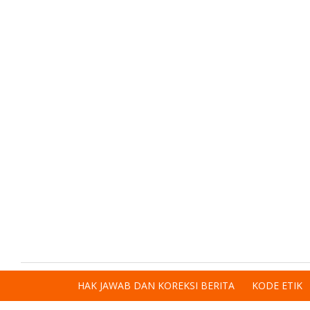
HAK JAWAB DAN KOREKSI BERITA
KODE ETIK