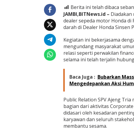
,
S
Berita ini telah dibaca seban
i
JAMBI,BITNews.id –
Diadakan r
n
dealer sepeda motor Honda di 
s
darah di Dealer Honda Sinsen Pa
e
n
K
Kegiatan ini bekerjasama deng
e
mengundang masyarakat umum,
m
relasi seperti perwakilan fin
b
selama ini telah terjalin hubun
a
l
i
G
Baca Juga :
Bubarkan Massa
e
Mengedepankan Aksi Hum
l
a
r
Public Relation SPV Ajeng Tri
K
bagian dari aktivitas Corporate
e
didasari oleh kesadaran penti
g
karyawan dan seluruh stakehol
i
a
membantu sesama.
t