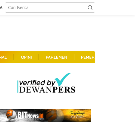
TA
NAL
OPINI
PARLEMEN
PEMERINTAHAN
PER