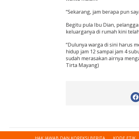
“Sekarang, jam berapa pun saya
Begitu pula Ibu Dian, pelangg
keluarganya di rumah kini tela
“Dulunya warga di sini harus 
hidup jam 12 sampai jam 4 sub
sudah merasakan airnya mengal
Tirta Mayang)
HAK JAWAB DAN KOREKSI BERITA
KODE ETIK