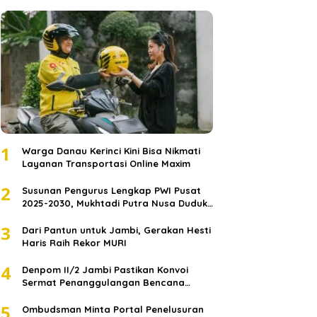
1
Warga Danau Kerinci Kini Bisa Nikmati
Layanan Transportasi Online Maxim
2
Susunan Pengurus Lengkap PWI Pusat
2025-2030, Mukhtadi Putra Nusa Duduki
Jabatan Strategis
3
Dari Pantun untuk Jambi, Gerakan Hesti
Haris Raih Rekor MURI
4
Denpom II/2 Jambi Pastikan Konvoi
Sermat Penanggulangan Bencana
Sumatera Melaju Aman
5
Ombudsman Minta Portal Penelusuran