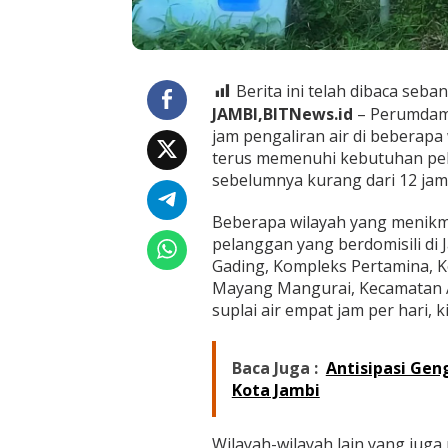
n
J
a
m
P
Berita ini telah dibaca seban
e
JAMBI,BITNews.id
– Perumdam 
n
g
jam pengaliran air di beberap
a
terus memenuhi kebutuhan pel
l
sebelumnya kurang dari 12 jam,
i
r
Beberapa wilayah yang menikma
a
n
pelanggan yang berdomisili di 
A
Gading, Kompleks Pertamina, 
i
Mayang Mangurai, Kecamatan 
r
suplai air empat jam per hari, 
Baca Juga :
Antisipasi Gen
Kota Jambi
Wilayah-wilayah lain yang ju