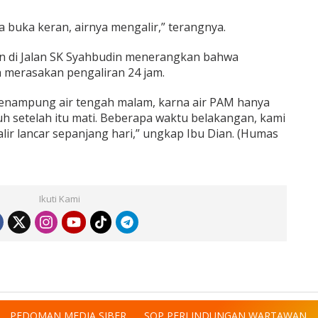
 buka keran, airnya mengalir,” terangnya.
an di Jalan SK Syahbudin menerangkan bahwa
h merasakan pengaliran 24 jam.
menampung air tengah malam, karna air PAM hanya
uh setelah itu mati. Beberapa waktu belakangan, kami
ir lancar sepanjang hari,” ungkap Ibu Dian. (Humas
Ikuti Kami
PEDOMAN MEDIA SIBER
SOP PERLINDUNGAN WARTAWAN