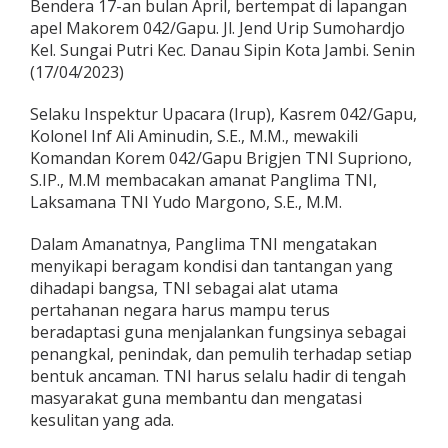
Bendera 17-an bulan April, bertempat di lapangan
a
apel Makorem 042/Gapu. Jl. Jend Urip Sumohardjo
1
7
Kel. Sungai Putri Kec. Danau Sipin Kota Jambi. Senin
-
(17/04/2023)
a
n
Selaku Inspektur Upacara (Irup), Kasrem 042/Gapu,
,
Kolonel Inf Ali Aminudin, S.E., M.M., mewakili
K
a
Komandan Korem 042/Gapu Brigjen TNI Supriono,
s
S.IP., M.M membacakan amanat Panglima TNI,
r
Laksamana TNI Yudo Margono, S.E., M.M.
e
m
Dalam Amanatnya, Panglima TNI mengatakan
0
4
menyikapi beragam kondisi dan tantangan yang
2
dihadapi bangsa, TNI sebagai alat utama
/
pertahanan negara harus mampu terus
G
beradaptasi guna menjalankan fungsinya sebagai
a
penangkal, penindak, dan pemulih terhadap setiap
p
u
bentuk ancaman. TNI harus selalu hadir di tengah
B
masyarakat guna membantu dan mengatasi
a
kesulitan yang ada.
c
a