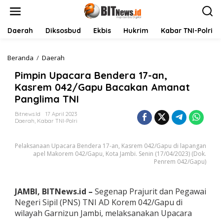
L
e
w
a
Daerah
Diksosbud
Ekbis
Hukrim
Kabar TNI-Polri
t
i
k
Beranda
/
Daerah
P
e
i
Pimpin Upacara Bendera 17-an,
k
m
o
p
Kasrem 042/Gapu Bacakan Amanat
n
i
Panglima TNI
t
n
e
U
Bitnews.id
17 April 2023
n
p
Daerah
,
Kabar TNI-Polri
a
c
Pelaksanaan Upacara Bendera 17-an, Kasrem 042/Gapu di lapangan
a
apel Makorem 042/Gapu, Kota Jambi. Senin (17/04/2023) (Dok.
r
Penrem 042/Gapu)
a
B
e
JAMBI, BITNews.id –
Segenap Prajurit dan Pegawai
n
d
Negeri Sipil (PNS) TNI AD Korem 042/Gapu di
e
wilayah Garnizun Jambi, melaksanakan Upacara
r