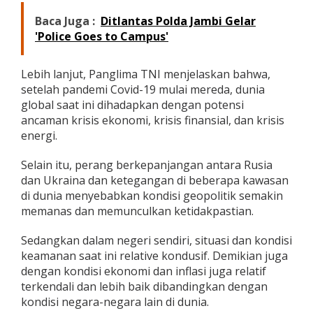
k
Baca Juga :
Ditlantas Polda Jambi Gelar
a
n
'Police Goes to Campus'
A
m
a
Lebih lanjut, Panglima TNI menjelaskan bahwa,
n
setelah pandemi Covid-19 mulai mereda, dunia
a
global saat ini dihadapkan dengan potensi
t
ancaman krisis ekonomi, krisis finansial, dan krisis
P
energi.
a
n
g
Selain itu, perang berkepanjangan antara Rusia
l
dan Ukraina dan ketegangan di beberapa kawasan
i
di dunia menyebabkan kondisi geopolitik semakin
m
memanas dan memunculkan ketidakpastian.
a
T
N
Sedangkan dalam negeri sendiri, situasi dan kondisi
I
keamanan saat ini relative kondusif. Demikian juga
dengan kondisi ekonomi dan inflasi juga relatif
terkendali dan lebih baik dibandingkan dengan
kondisi negara-negara lain di dunia.