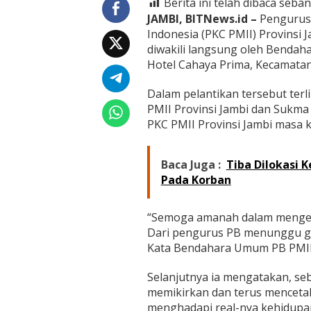
Berita ini telah dibaca seban
n
s
JAMBI, BITNews.id –
Pengurus 
i
Indonesia (PKC PMII) Provinsi 
J
diwakili langsung oleh Bendah
a
Hotel Cahaya Prima, Kecamatan
m
b
i
Dalam pelantikan tersebut terl
R
PMII Provinsi Jambi dan Sukma 
e
PKC PMII Provinsi Jambi masa k
s
m
i
Baca Juga :
Tiba Dilokasi 
D
i
Pada Korban
l
a
n
“Semoga amanah dalam mengem
t
Dari pengurus PB menunggu ge
i
Kata Bendahara Umum PB PMII
k
Selanjutnya ia mengatakan, se
memikirkan dan terus mencetak
menghadapi real-nya kehidupan