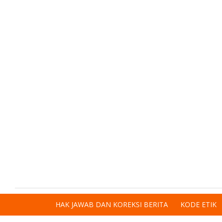
HAK JAWAB DAN KOREKSI BERITA
KODE ETIK