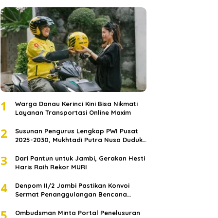
1
Warga Danau Kerinci Kini Bisa Nikmati
Layanan Transportasi Online Maxim
2
Susunan Pengurus Lengkap PWI Pusat
2025-2030, Mukhtadi Putra Nusa Duduki
Jabatan Strategis
3
Dari Pantun untuk Jambi, Gerakan Hesti
Haris Raih Rekor MURI
4
Denpom II/2 Jambi Pastikan Konvoi
Sermat Penanggulangan Bencana
Sumatera Melaju Aman
5
Ombudsman Minta Portal Penelusuran