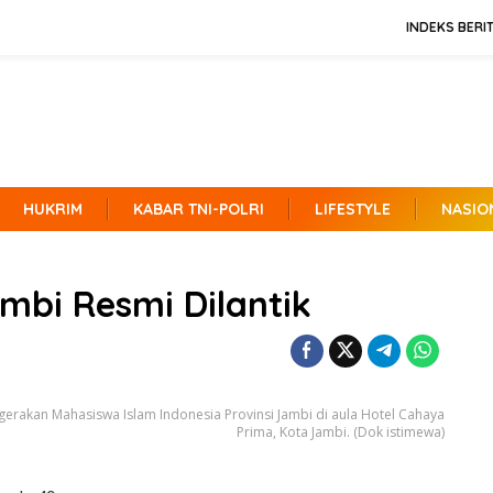
INDEKS BERI
HUKRIM
KABAR TNI-POLRI
LIFESTYLE
NASIO
ambi Resmi Dilantik
gerakan Mahasiswa Islam Indonesia Provinsi Jambi di aula Hotel Cahaya
Prima, Kota Jambi. (Dok istimewa)