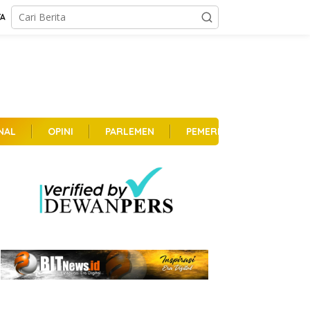
TA
NAL
OPINI
PARLEMEN
PEMERINTAHAN
PER