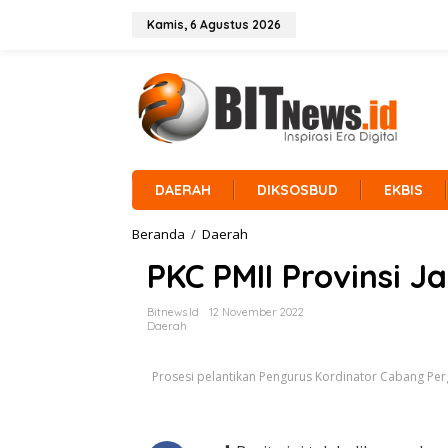
L
e
Kamis, 6 Agustus 2026
w
a
t
i
k
e
k
o
n
DAERAH
DIKSOSBUD
EKBIS
t
e
Beranda
/
Daerah
P
n
K
PKC PMII Provinsi J
C
P
M
Bitnews.id
12 November 2022
I
Daerah
I
P
Prosesi pelantikan Pengurus Kordinator Cabang Per
r
o
v
i