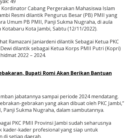
yak:
49
Kordinator Cabang Pergerakan Mahasiswa Islam
Jambi Resmi dilantik Pengurus Besar (PB) PMII yang
ara Umum PB PMII, Panji Sukma Nugraha, di aula
 Kotabaru Kota Jambi, Sabtu (12/11/2022).
ihat Ramazani Janiardeni dilantik Sebagai Ketua PKC
Dewi dilantik sebagai Ketua Korps PMII Putri (Kopri)
hidmat 2022 – 2024.
Kebakaran, Bupati Romi Akan Berikan Bantuan
ban jabatannya sampai periode 2024 mendatang.
brakan-gebrakan yang akan dibuat oleh PKC Jambi,”
, Panji Sukma Nugraha, dalam sambutannya.
bagai PKC PMII Provinsi Jambi sudah seharusnya
 kader-kader profesional yang siap untuk
 di setiap daerah.