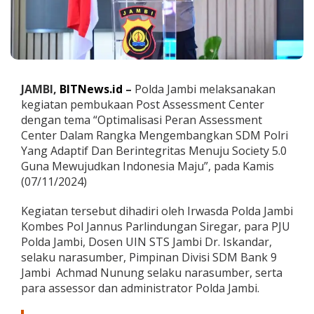
u
k
a
a
n
P
o
JAMBI,
BITNews.id
–
Polda Jambi melaksanakan
s
kegiatan pembukaan Post Assessment Center
t
dengan tema “Optimalisasi Peran Assessment
A
Center Dalam Rangka Mengembangkan SDM Polri
s
s
Yang Adaptif Dan Berintegritas Menuju Society 5.0
e
Guna Mewujudkan Indonesia Maju”, pada Kamis
s
(07/11/2024)
s
m
Kegiatan tersebut dihadiri oleh Irwasda Polda Jambi
e
n
Kombes Pol Jannus Parlindungan Siregar, para PJU
t
Polda Jambi, Dosen UIN STS Jambi Dr. Iskandar,
C
selaku narasumber, Pimpinan Divisi SDM Bank 9
e
Jambi Achmad Nunung selaku narasumber, serta
n
t
para assessor dan administrator Polda Jambi.
e
r