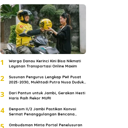
1
Warga Danau Kerinci Kini Bisa Nikmati
Layanan Transportasi Online Maxim
2
Susunan Pengurus Lengkap PWI Pusat
2025-2030, Mukhtadi Putra Nusa Duduki
Jabatan Strategis
3
Dari Pantun untuk Jambi, Gerakan Hesti
Haris Raih Rekor MURI
4
Denpom II/2 Jambi Pastikan Konvoi
Sermat Penanggulangan Bencana
Sumatera Melaju Aman
5
Ombudsman Minta Portal Penelusuran