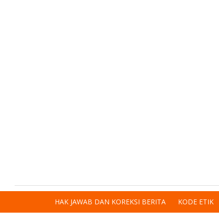
HAK JAWAB DAN KOREKSI BERITA
KODE ETIK