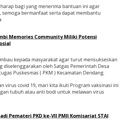
rharap bagi yang menerima bantuan ini agar
a, semoga bermanfaat serta dapat membantu
.
ambi Memories Community Miliki Potensi
osial
imbau kepada masyarakat agar turut mensukseskan
ng diselenggarakan oleh Satgas Pemerintah Desa
tugas Puskesmas ( PKM ) Kecamatan Dendang.
irus covid 19, mari kita ikuti Program vaksinasi ini
rgan tubuh atau anti bodi untuk melawan virus
Jadi Pemateri PKD ke-VII PMII Komisariat STAI