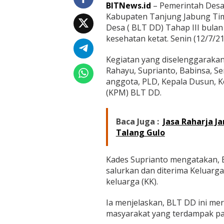
D
BITNews.id
– Pemerintah Desa
T
Kabupaten Tanjung Jabung Tim
a
Desa ( BLT DD) Tahap III bul
h
a
kesehatan ketat. Senin (12/7/21
p
I
Kegiatan yang diselenggarakan 
I
Rahayu, Suprianto, Babinsa, S
I
anggota, PLD, Kepala Dusun, K
,
P
(KPM) BLT DD.
e
m
d
Baca Juga :
Jasa Raharja J
e
Talang Gulo
s
C
a
Kades Suprianto mengatakan, B
t
salurkan dan diterima Keluarg
u
keluarga (KK).
r
R
a
Ia menjelaskan, BLT DD ini m
h
masyarakat yang terdampak pa
a