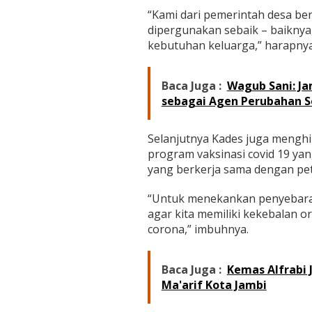
y
“Kami dari pemerintah desa be
u
,
dipergunakan sebaik – baikny
T
kebutuhan keluarga,” harapnya
e
r
a
Baca Juga :
Wagub Sani: J
p
sebagai Agen Perubahan S
k
a
n
Selanjutnya Kades juga mengh
P
program vaksinasi covid 19 ya
r
o
yang berkerja sama dengan pe
k
e
“Untuk menekankan penyebaran v
s
agar kita memiliki kekebalan o
K
corona,” imbuhnya.
e
t
a
t
Baca Juga :
Kemas Alfrabi 
Ma'arif Kota Jambi