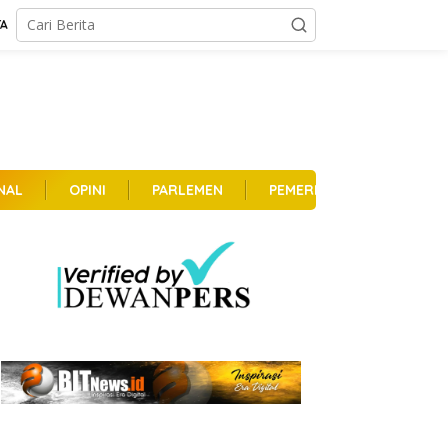
TA
NAL
OPINI
PARLEMEN
PEMERINTAHAN
PER