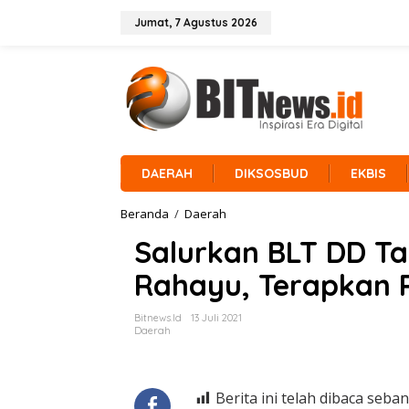
L
e
Jumat, 7 Agustus 2026
w
a
t
i
k
e
k
o
n
DAERAH
DIKSOSBUD
EKBIS
t
e
Beranda
/
Daerah
S
n
a
Salurkan BLT DD Ta
l
u
Rahayu, Terapkan P
r
k
a
Bitnews.id
13 Juli 2021
n
Daerah
B
L
T
D
Berita ini telah dibaca seban