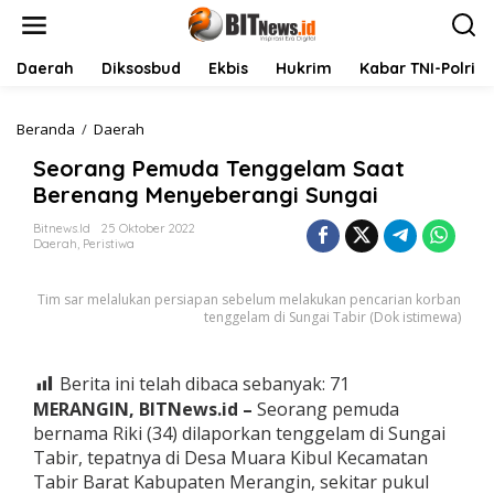
L
e
w
a
Daerah
Diksosbud
Ekbis
Hukrim
Kabar TNI-Polri
t
i
k
Beranda
/
Daerah
S
e
e
Seorang Pemuda Tenggelam Saat
k
o
o
r
Berenang Menyeberangi Sungai
n
a
t
n
Bitnews.id
25 Oktober 2022
Daerah
,
Peristiwa
e
g
n
P
e
Tim sar melalukan persiapan sebelum melakukan pencarian korban
m
tenggelam di Sungai Tabir (Dok istimewa)
u
d
a
Berita ini telah dibaca sebanyak:
71
T
MERANGIN, BITNews.id –
Seorang pemuda
e
n
bernama Riki (34) dilaporkan tenggelam di Sungai
g
Tabir, tepatnya di Desa Muara Kibul Kecamatan
g
Tabir Barat Kabupaten Merangin, sekitar pukul
e