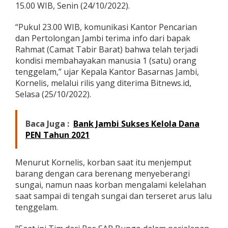
15.00 WIB, Senin (24/10/2022).
l
a
m
“Pukul 23.00 WIB, komunikasi Kantor Pencarian
S
dan Pertolongan Jambi terima info dari bapak
a
Rahmat (Camat Tabir Barat) bahwa telah terjadi
a
kondisi membahayakan manusia 1 (satu) orang
t
B
tenggelam,” ujar Kepala Kantor Basarnas Jambi,
e
Kornelis, melalui rilis yang diterima Bitnews.id,
r
Selasa (25/10/2022).
e
n
a
Baca Juga :
Bank Jambi Sukses Kelola Dana
n
PEN Tahun 2021
g
M
e
Menurut Kornelis, korban saat itu menjemput
n
y
barang dengan cara berenang menyeberangi
e
sungai, namun naas korban mengalami kelelahan
b
saat sampai di tengah sungai dan terseret arus lalu
e
tenggelam.
r
a
n