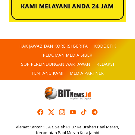
HAK JAWAB DAN KOREKSI BERITA
KODE ETIK
PEDOMAN MEDIA SIBER
SOP PERLINDUNGAN WARTAWAN
REDAKSI
TENTANG KAMI
MEDIA PARTNER
Alamat Kantor : JL.AR. Saleh RT.37 Kelurahan Paal Merah,
Kecamatan Paal Merah Kota Jambi