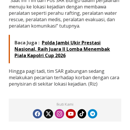
“Saat ini Tim dari Pos SAR Bungo dalam perjalanan
g
menuju ke lokasi kejadian dengan membawa
i
peralatan seperti perahu rafting, peralatan water
S
rescue, peralatan medis, peralatan evakuasi, dan
u
n
peralatan komunikasi” tutupnya.
g
a
i
Baca Juga :
Polda Jambi Ukir Prestasi
Nasional, Raih Juara II Lomba Menembak
Piala Kapolri Cup 2026
Hingga pagi tadi, tim SAR gabungan sedang
melakukan pecarian terhadap korban dengan cara
penyisiran di sekitar lokasi kejadian. (Riz)
Ikuti Kami