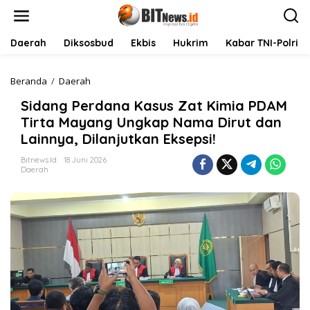
L
e
w
a
Daerah
Diksosbud
Ekbis
Hukrim
Kabar TNI-Polri
t
i
k
Beranda
/
Daerah
S
e
i
Sidang Perdana Kasus Zat Kimia PDAM
k
d
o
a
Tirta Mayang Ungkap Nama Dirut dan
n
n
Lainnya, Dilanjutkan Eksepsi!
t
g
e
P
Bitnews.id
18 Juni 2026
n
e
Daerah
r
d
a
n
a
K
a
s
u
s
Z