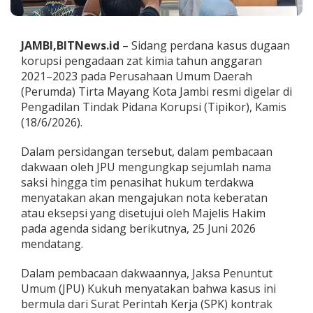
a
t
K
JAMBI,BITNews.id
– Sidang perdana kasus dugaan
i
m
korupsi pengadaan zat kimia tahun anggaran
i
2021–2023 pada Perusahaan Umum Daerah
a
(Perumda) Tirta Mayang Kota Jambi resmi digelar di
P
Pengadilan Tindak Pidana Korupsi (Tipikor), Kamis
D
(18/6/2026).
A
M
T
Dalam persidangan tersebut, dalam pembacaan
i
dakwaan oleh JPU mengungkap sejumlah nama
r
saksi hingga tim penasihat hukum terdakwa
t
menyatakan akan mengajukan nota keberatan
a
M
atau eksepsi yang disetujui oleh Majelis Hakim
a
pada agenda sidang berikutnya, 25 Juni 2026
y
mendatang.
a
n
Dalam pembacaan dakwaannya, Jaksa Penuntut
g
U
Umum (JPU) Kukuh menyatakan bahwa kasus ini
n
bermula dari Surat Perintah Kerja (SPK) kontrak
g