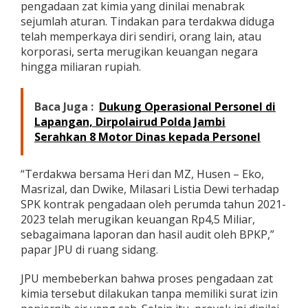
pengadaan zat kimia yang dinilai menabrak
k
sejumlah aturan. Tindakan para terdakwa diduga
a
p
telah memperkaya diri sendiri, orang lain, atau
N
korporasi, serta merugikan keuangan negara
a
hingga miliaran rupiah.
m
a
D
Baca Juga :
Dukung Operasional Personel di
i
Lapangan, Dirpolairud Polda Jambi
r
u
Serahkan 8 Motor Dinas kepada Personel
t
d
a
“Terdakwa bersama Heri dan MZ, Husen – Eko,
n
Masrizal, dan Dwike, Milasari Listia Dewi terhadap
L
SPK kontrak pengadaan oleh perumda tahun 2021-
a
2023 telah merugikan keuangan Rp4,5 Miliar,
i
n
sebagaimana laporan dan hasil audit oleh BPKP,”
n
papar JPU di ruang sidang.
y
a
JPU membeberkan bahwa proses pengadaan zat
,
kimia tersebut dilakukan tanpa memiliki surat izin
D
i