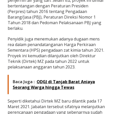
penjernih air yang sah. Selain itu, proyek ini dinilai
l
bertentangan dengan Peraturan Presiden
a
(Perpres) tahun 2016 tentang Pengadaan
n
Barang/Jasa (PBJ), Peraturan Direksi Nomor 1
j
Tahun 2018 dan Pedoman Pelaksanaan PBJ yang
u
t
berlaku.
k
a
Penyidik juga menemukan adanya dugaan mens
n
rea dalam penandatanganan Harga Perkiraan
E
Sementara (HPS) pengadaan zat kimia tahun 2021.
k
s
Proyek ini kemudian dilanjutkan oleh Direktur
e
Teknik (Dirtek) MZ pada tahun 2022 untuk
p
pelaksanaan anggaran tahun 2023.
s
i
!
Baca Juga :
ODGJ di Tanjab Barat Aniaya
Seorang Warga hingga Tewas
Seperti diketahui Dirtek MZ baru dilantik pada 17
Maret 2021. Jabatan tersebut sifatnya melanjutkan
perencanaan pengadaan yang sebenarnya sudah