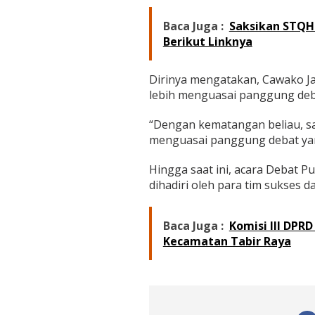
r
e
Baca Juga :
Saksikan STQH 
d
Berikut Linknya
i
k
s
Dirinya mengatakan, Cawako Ja
i
A
lebih menguasai panggung deba
k
a
“Dengan kematangan beliau, sa
n
menguasai panggung debat yang
K
u
a
Hingga saat ini, acara Debat P
s
dihadiri oleh para tim sukses d
a
i
D
Baca Juga :
Komisi III DPR
e
Kecamatan Tabir Raya
b
a
t
P
u
b