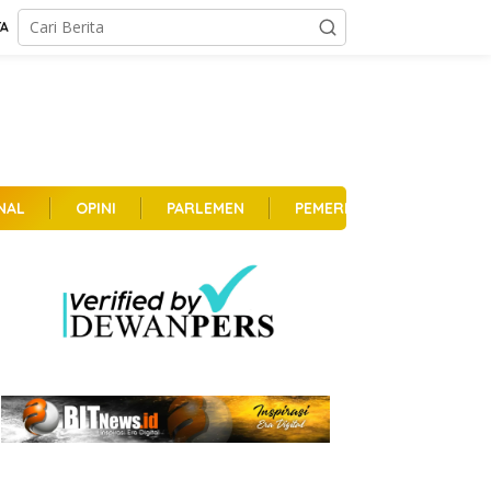
TA
NAL
OPINI
PARLEMEN
PEMERINTAHAN
PER