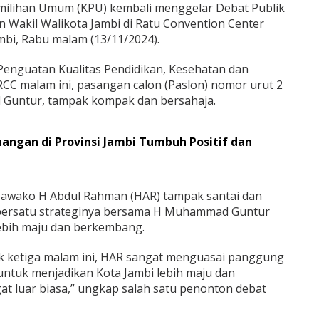
milihan Umum (KPU) kembali menggelar Debat Publik
n Wakil Walikota Jambi di Ratu Convention Center
mbi, Rabu malam (13/11/2024).
enguatan Kualitas Pendidikan, Kesehatan dan
CC malam ini, pasangan calon (Paslon) nomor urut 2
untur, tampak kompak dan bersahaja.
uangan di Provinsi Jambi Tumbuh Positif dan
 Cawako H Abdul Rahman (HAR) tampak santai dan
persatu strateginya bersama H Muhammad Guntur
ebih maju dan berkembang.
ik ketiga malam ini, HAR sangat menguasai panggung
ntuk menjadikan Kota Jambi lebih maju dan
 luar biasa,” ungkap salah satu penonton debat