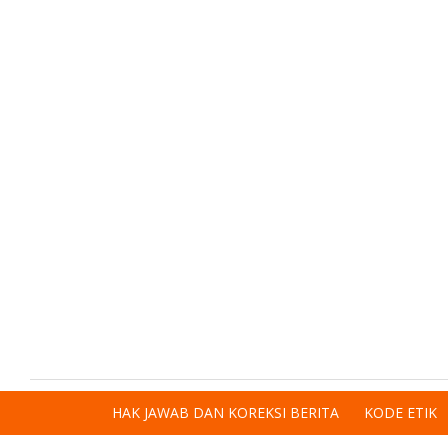
HAK JAWAB DAN KOREKSI BERITA
KODE ETIK