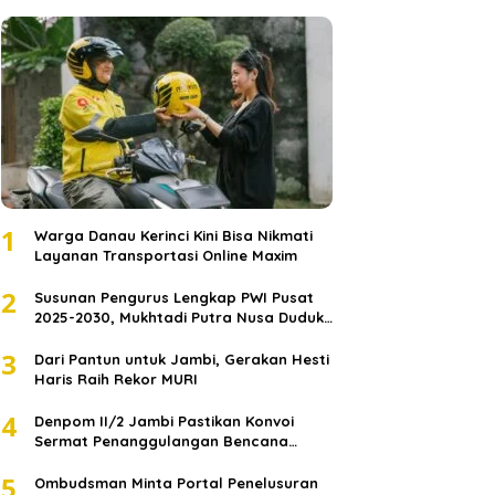
1
Warga Danau Kerinci Kini Bisa Nikmati
Layanan Transportasi Online Maxim
2
Susunan Pengurus Lengkap PWI Pusat
2025-2030, Mukhtadi Putra Nusa Duduki
Jabatan Strategis
3
Dari Pantun untuk Jambi, Gerakan Hesti
Haris Raih Rekor MURI
4
Denpom II/2 Jambi Pastikan Konvoi
Sermat Penanggulangan Bencana
Sumatera Melaju Aman
5
Ombudsman Minta Portal Penelusuran