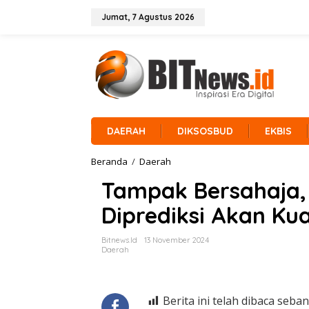
L
e
Jumat, 7 Agustus 2026
w
a
t
i
k
e
k
o
n
DAERAH
DIKSOSBUD
EKBIS
t
e
Beranda
/
Daerah
T
n
a
Tampak Bersahaja
m
p
Diprediksi Akan Kua
a
k
B
Bitnews.id
13 November 2024
e
Daerah
r
s
a
h
Berita ini telah dibaca seban