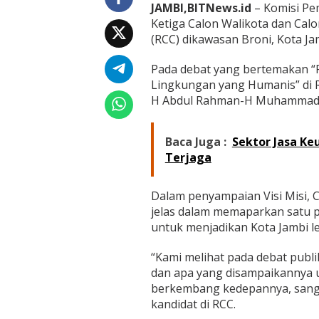
a
JAMBI,BITNews.id
– Komisi Pe
j
Ketiga Calon Walikota dan Calo
a
(RCC) dikawasan Broni, Kota Ja
,
C
a
Pada debat yang bertemakan “P
w
Lingkungan yang Humanis” di R
a
H Abdul Rahman-H Muhammad G
k
o
H
Baca Juga :
Sektor Jasa Ke
A
b
Terjaga
d
u
l
Dalam penyampaian Visi Misi,
R
jelas dalam memaparkan satu 
a
untuk menjadikan Kota Jambi l
h
m
“Kami melihat pada debat publ
a
n
dan apa yang disampaikannya u
D
berkembang kedepannya, sangat
i
kandidat di RCC.
p