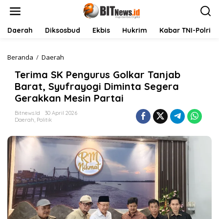
L
e
w
a
Daerah
Diksosbud
Ekbis
Hukrim
Kabar TNI-Polri
t
i
k
Beranda
/
Daerah
T
e
e
Terima SK Pengurus Golkar Tanjab
k
r
o
i
Barat, Syufrayogi Diminta Segera
n
m
Gerakkan Mesin Partai
t
a
e
S
Bitnews.id
30 April 2026
n
K
Daerah
,
Politik
P
e
n
g
u
r
u
s
G
o
l