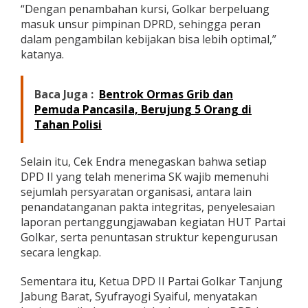
“Dengan penambahan kursi, Golkar berpeluang
n
P
masuk unsur pimpinan DPRD, sehingga peran
a
dalam pengambilan kebijakan bisa lebih optimal,”
r
katanya.
t
a
i
Baca Juga :
Bentrok Ormas Grib dan
Pemuda Pancasila, Berujung 5 Orang di
Tahan Polisi
Selain itu, Cek Endra menegaskan bahwa setiap
DPD II yang telah menerima SK wajib memenuhi
sejumlah persyaratan organisasi, antara lain
penandatanganan pakta integritas, penyelesaian
laporan pertanggungjawaban kegiatan HUT Partai
Golkar, serta penuntasan struktur kepengurusan
secara lengkap.
Sementara itu, Ketua DPD II Partai Golkar Tanjung
Jabung Barat, Syufrayogi Syaiful, menyatakan