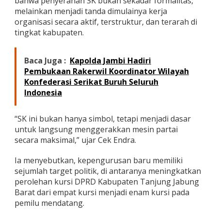
bahwa penyerahan SK bukan sekadar formalitas,
D
melainkan menjadi tanda dimulainya kerja
i
organisasi secara aktif, terstruktur, dan terarah di
m
tingkat kabupaten.
i
n
t
a
Baca Juga :
Kapolda Jambi Hadiri
S
Pembukaan Rakerwil Koordinator Wilayah
e
Konfederasi Serikat Buruh Seluruh
g
Indonesia
e
r
a
“SK ini bukan hanya simbol, tetapi menjadi dasar
G
e
untuk langsung menggerakkan mesin partai
r
secara maksimal,” ujar Cek Endra.
a
k
Ia menyebutkan, kepengurusan baru memiliki
k
sejumlah target politik, di antaranya meningkatkan
a
n
perolehan kursi DPRD Kabupaten Tanjung Jabung
M
Barat dari empat kursi menjadi enam kursi pada
e
pemilu mendatang.
s
i