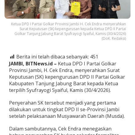
k
a
r
T
Ketua DPD I Partai Golkar Provinsi Jambi H. Cek Endra menyerahkan
a
Surat Keputusan (SK) kepengurusan kepada Ketua DPD II Partai
n
Golkar Tanjung Jabung Barat Syufrayogi Syaiful, Kamis (30/4/2026)
j
(DoK. Redaksi)
a
b
B
Berita ini telah dibaca sebanyak:
451
a
r
JAMBI, BITNews.id –
Ketua DPD I Partai Golkar
a
Provinsi Jambi, H. Cek Endra, menyerahkan Surat
t
Keputusan (SK) kepengurusan DPD II Partai Golkar
,
Kabupaten Tanjung Jabung Barat kepada Ketua
S
terpilih Syufrayogi Syaiful, Kamis (30/4/2026).
y
u
f
Penyerahan SK tersebut menjadi yang pertama
r
dilakukan untuk tingkat DPD II se-Provinsi Jambi
a
setelah pelaksanaan Musyawarah Daerah (Musda).
y
o
g
Dalam sambutannya, Cek Endra menegaskan
i