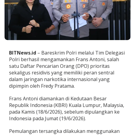
a
n
D
P
O
J
a
r
i
BITNews.id
– Bareskrim Polri melalui Tim Delegasi
n
g
Polri berhasil mengamankan Frans Antoni, salah
a
satu Daftar Pencarian Orang (DPO) prioritas
n
sekaligus residivis yang memiliki peran sentral
F
dalam jaringan narkotika internasional yang
r
e
dipimpin oleh Fredy Pratama.
d
y
Frans Antoni diamankan di Kedutaan Besar
P
Republik Indonesia (KBRI) Kuala Lumpur, Malaysia,
r
pada Kamis (18/6/2026), sebelum dipulangkan ke
a
t
Indonesia pada Jumat (19/6/2026).
a
m
Pemulangan tersangka dilakukan menggunakan
a