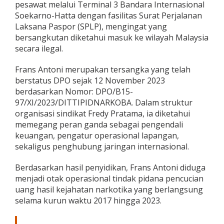
pesawat melalui Terminal 3 Bandara Internasional
,
Soekarno-Hatta dengan fasilitas Surat Perjalanan
U
n
Laksana Paspor (SPLP), mengingat yang
g
bersangkutan diketahui masuk ke wilayah Malaysia
k
secara ilegal.
a
p
Frans Antoni merupakan tersangka yang telah
P
e
berstatus DPO sejak 12 November 2023
r
berdasarkan Nomor: DPO/B15-
a
97/XI/2023/DITTIPIDNARKOBA. Dalam struktur
n
organisasi sindikat Fredy Pratama, ia diketahui
P
memegang peran ganda sebagai pengendali
e
n
keuangan, pengatur operasional lapangan,
g
sekaligus penghubung jaringan internasional.
e
n
Berdasarkan hasil penyidikan, Frans Antoni diduga
d
menjadi otak operasional tindak pidana pencucian
a
l
uang hasil kejahatan narkotika yang berlangsung
i
selama kurun waktu 2017 hingga 2023.
K
e
u