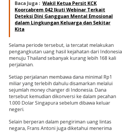
Baca Juga :
Wakil Ketua Persit KCK
a
Koorcabrem 042 Ikuti Webinar Terkait
n
g
Deteksi Dini Gangguan Mental Emosional
a
dalam Lingkungan Keluarga dan Sekitar
n
Kita
S
i
n
Selama periode tersebut, ia tercatat melakukan
d
pengangkutan uang hasil kejahatan dari Indonesia
i
menuju Thailand sebanyak kurang lebih 168 kali
k
a
perjalanan.
t
N
Setiap perjalanan membawa dana minimal Rp1
a
miliar yang terlebih dahulu disamarkan melalui
r
sejumlah money changer di Indonesia. Dana
k
o
tersebut kemudian dikonversi ke dalam pecahan
t
1.000 Dolar Singapura sebelum dibawa keluar
i
negeri.
k
a
Selain berperan dalam pengiriman uang lintas
I
n
negara, Frans Antoni juga diketahui menerima
t