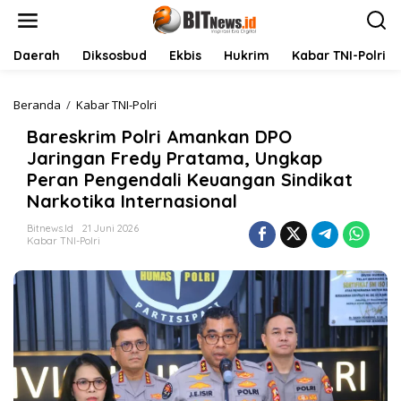
L
e
w
a
Daerah
Diksosbud
Ekbis
Hukrim
Kabar TNI-Polri
t
i
k
Beranda
/
Kabar TNI-Polri
B
e
a
Bareskrim Polri Amankan DPO
k
r
o
e
Jaringan Fredy Pratama, Ungkap
n
s
Peran Pengendali Keuangan Sindikat
t
k
Narkotika Internasional
e
r
n
i
Bitnews.id
21 Juni 2026
m
Kabar TNI-Polri
P
o
l
r
i
A
m
a
n
k