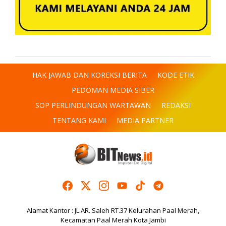
HAK JAWAB DAN KOREKSI BERITA
KODE ETIK
PEDOMAN MEDIA SIBER
SOP PERLINDUNGAN WARTAWAN
REDAKSI
TENTANG KAMI
MEDIA PARTNER
Alamat Kantor : JL.AR. Saleh RT.37 Kelurahan Paal Merah,
Kecamatan Paal Merah Kota Jambi