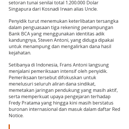
setoran tunai senilai total 1.200.000 Dolar
e
Singapura dari Kosnadi Irwan alias Uncle.
r
n
Penyidik turut menemukan keterlibatan tersangka
a
s
dalam penguasaan tiga rekening penampungan
i
Bank BCA yang menggunakan identitas adik
o
kandungnya, Steven Antoni, yang diduga dipakai
n
untuk menampung dan mengalirkan dana hasil
a
l
kejahatan.
Setibanya di Indonesia, Frans Antoni langsung
menjalani pemeriksaan intensif oleh penyidik.
Pemeriksaan tersebut difokuskan untuk
menelusuri seluruh aliran dana sindikat,
memetakan jaringan pendukung yang masih aktif,
serta memperkuat upaya pengejaran terhadap
Fredy Pratama yang hingga kini masih berstatus
buronan internasional dan masuk dalam daftar Red
Notice.