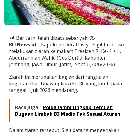
r
a
,
K
a
p
o
Berita ini telah dibaca sebanyak:
95
l
BITNews.id –
Kapolri Jenderal Listyo Sigit Prabowo
r
melakukan ziarah ke makam Presiden RI Ke-4 K.H.
i
Z
Abdurrahman Wahid (Gus Dur) di Kabupten
i
Jombang, Jawa Timur (Jatim), Sabtu (20/6/2026).
a
r
Ziarah ini merupakan bagian dari rangkaian
a
kegiatan Hari Bhayangkara ke-80 yang jatuh pada
h
k
tanggal 1 Juli 2026 mendatang.
e
M
a
Baca Juga :
Polda Jambi Ungkap Temuan
k
Dugaan Limbah B3 Medis Tak Sesuai Aturan
a
m
G
Dalam ziarah tersebut, Sigit datang mengenakan
u