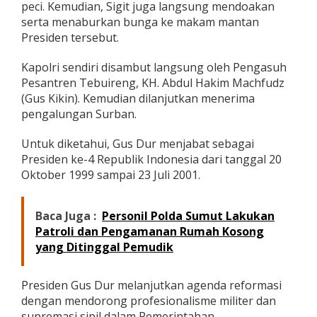
peci. Kemudian, Sigit juga langsung mendoakan
s
serta menaburkan bunga ke makam mantan
D
u
Presiden tersebut.
r
Kapolri sendiri disambut langsung oleh Pengasuh
Pesantren Tebuireng, KH. Abdul Hakim Machfudz
(Gus Kikin). Kemudian dilanjutkan menerima
pengalungan Surban.
Untuk diketahui, Gus Dur menjabat sebagai
Presiden ke-4 Republik Indonesia dari tanggal 20
Oktober 1999 sampai 23 Juli 2001.
Baca Juga :
Personil Polda Sumut Lakukan
Patroli dan Pengamanan Rumah Kosong
yang Ditinggal Pemudik
Presiden Gus Dur melanjutkan agenda reformasi
dengan mendorong profesionalisme militer dan
supremasi sipil dalam Pemerintahan.