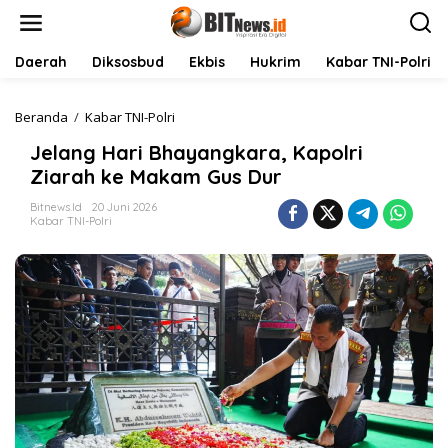
L
e
w
a
Daerah
Diksosbud
Ekbis
Hukrim
Kabar TNI-Polri
t
i
k
Beranda
/
Kabar TNI-Polri
J
e
e
Jelang Hari Bhayangkara, Kapolri
k
l
o
a
Ziarah ke Makam Gus Dur
n
n
t
g
Bitnews.id
20 Juni 2026
Kabar TNI-Polri
e
H
n
a
r
i
B
h
a
y
a
n
g
k
a