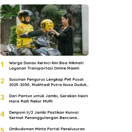
1
Warga Danau Kerinci Kini Bisa Nikmati
Layanan Transportasi Online Maxim
2
Susunan Pengurus Lengkap PWI Pusat
2025-2030, Mukhtadi Putra Nusa Duduki
Jabatan Strategis
3
Dari Pantun untuk Jambi, Gerakan Hesti
Haris Raih Rekor MURI
4
Denpom II/2 Jambi Pastikan Konvoi
Sermat Penanggulangan Bencana
Sumatera Melaju Aman
5
Ombudsman Minta Portal Penelusuran