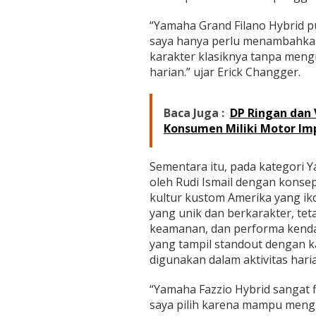
n
g
“Yamaha Grand Filano Hybrid pu
saya hanya perlu menambahkan
karakter klasiknya tanpa men
harian.” ujar Erick Changger.
Baca Juga :
DP Ringan dan
Konsumen Miliki Motor Im
Sementara itu, pada kategori Y
oleh Rudi Ismail dengan konsep
kultur kustom Amerika yang iko
yang unik dan berkarakter, te
keamanan, dan performa kendar
yang tampil standout dengan k
digunakan dalam aktivitas har
“Yamaha Fazzio Hybrid sangat f
saya pilih karena mampu mengh