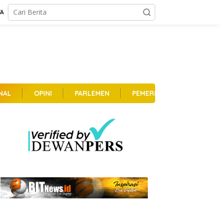
TA
NAL
OPINI
PARLEMEN
PEMERINTAHAN
PER