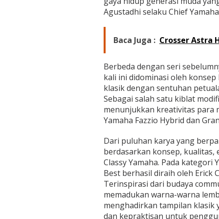
gaya hidup generasi muda yang ak
K
Agustadhi selaku Chief Yamaha
a
l
c
e
Baca Juga :
Crosser Astra 
r
,
L
Berbeda dengan seri sebelumn
i
kali ini didominasi oleh konse
f
klasik dengan sentuhan petua
e
Sebagai salah satu kiblat modi
s
menunjukkan kreativitas para m
t
y
Yamaha Fazzio Hybrid dan Grand
l
e
Dari puluhan karya yang berpart
K
berdasarkan konsep, kualitas, 
o
Classy Yamaha. Pada kategori Y
t
a
Best berhasil diraih oleh Erick
K
Terinspirasi dari budaya commu
e
memadukan warna-warna lembut
m
menghadirkan tampilan klasi
b
a
dan kepraktisan untuk penggun