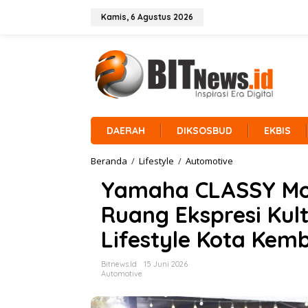
L
e
Kamis, 6 Agustus 2026
w
a
t
i
k
e
k
o
n
DAERAH
DIKSOSBUD
EKBIS
t
e
Beranda
/
Lifestyle
/
Automotive
Y
n
a
Yamaha CLASSY Mod
m
a
Ruang Ekspresi Kul
h
a
Lifestyle Kota Kem
C
L
A
Bitnews.id
15 Juni 2026
S
Automotive
S
Y