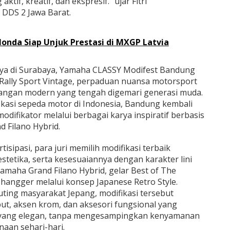
tif, kreatif, dan ekspresif.” ujar Fitri
 DDS 2 Jawa Barat.
Honda Siap Unjuk Prestasi di MXGP Latvia
ya di Surabaya, Yamaha CLASSY Modifest Bandung
p Rally Sport Vintage, perpaduan nuansa motorsport
langan modern yang tengah digemari generasi muda.
fikasi sepeda motor di Indonesia, Bandung kembali
odifikator melalui berbagai karya inspiratif berbasis
 Filano Hybrid.
isipasi, para juri memilih modifikasi terbaik
estetika, serta kesesuaiannya dengan karakter lini
amaha Grand Filano Hybrid, gelar Best of The
 Changger melalui konsep Japanese Retro Style.
ting masyarakat Jepang, modifikasi tersebut
, aksen krom, dan aksesori fungsional yang
k yang elegan, tanpa mengesampingkan kenyamanan
aan sehari-hari.