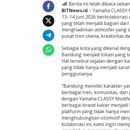
a
Berita ini telah dibaca seban
n
BITNews.id
– Yamaha CLASSY M
g
13–14 Juni 2026 berkolaborasi 
E
k
yang telah menjadi bagian dari 
s
menghadirkan atmosfer yang s
p
pusat tren skena, kreativitas dan
r
e
Sebagai kota yang dikenal den
s
i
Bandung menjadi lokasi yang 
K
Hal tersebut sejalan dengan ka
u
yang tidak hanya menjadi saran
l
penggunanya.
t
u
r
“Bandung memiliki karakter yan
S
berbagai tren, komunitas, dan p
k
dengan Yamaha CLASSY Modifes
e
berbagai brand kalcer menjadi
n
platform yang tidak hanya menam
a
d
menghubungkan otomotif dengan
a
kolaborasi ini, kami ingin mem
n