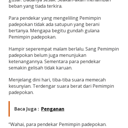
e
beban yang tiada terkira.
m
i
Para pendekar yang mengeliling Pemimpin
m
padepokan tidak ada satupun yang berani
p
i
bertanya. Mengapa begitu gundah gulana
n
Pemimpin padepokan.
P
a
Hampir seperempat malam berlalu. Sang Pemimpin
d
padepokan belum juga menunjukan
e
p
ketenangannya. Sementara para pendekar
o
semakin gelisah tidak karuan.
k
a
Menjelang dini hari, tiba-tiba suara memecah
n
kesunyian. Terdengar suara berat dari Pemimpin
padepokan.
Baca Juga :
Penganan
“Wahai, para pendekar Pemimpin padepokan.