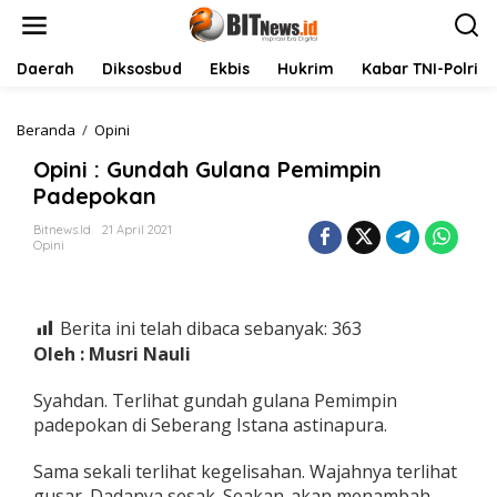
L
e
w
a
Daerah
Diksosbud
Ekbis
Hukrim
Kabar TNI-Polri
t
i
k
Beranda
/
Opini
O
e
p
Opini : Gundah Gulana Pemimpin
k
i
o
n
Padepokan
n
i
t
:
Bitnews.id
21 April 2021
Opini
e
G
n
u
n
d
Berita ini telah dibaca sebanyak:
363
a
h
Oleh : Musri Nauli
G
u
Syahdan. Terlihat gundah gulana Pemimpin
l
padepokan di Seberang Istana astinapura.
a
n
Sama sekali terlihat kegelisahan. Wajahnya terlihat
a
P
gusar. Dadanya sesak. Seakan-akan menambah