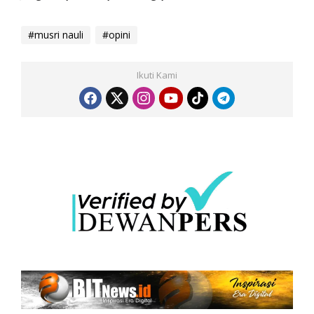
#musri nauli
#opini
Ikuti Kami