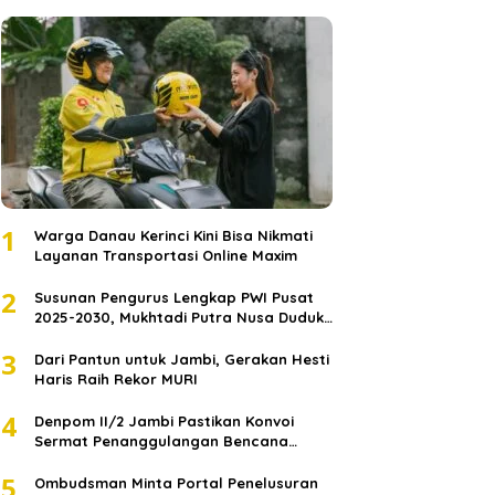
1
Warga Danau Kerinci Kini Bisa Nikmati
Layanan Transportasi Online Maxim
2
Susunan Pengurus Lengkap PWI Pusat
2025-2030, Mukhtadi Putra Nusa Duduki
Jabatan Strategis
3
Dari Pantun untuk Jambi, Gerakan Hesti
Haris Raih Rekor MURI
4
Denpom II/2 Jambi Pastikan Konvoi
Sermat Penanggulangan Bencana
Sumatera Melaju Aman
5
Ombudsman Minta Portal Penelusuran