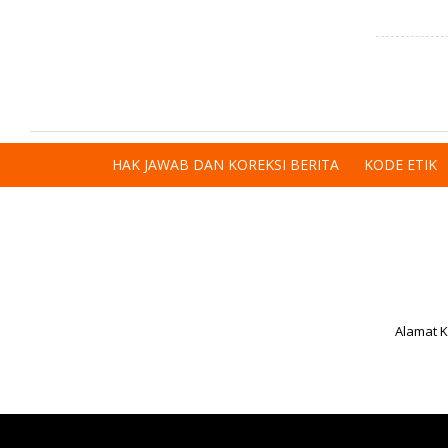
HAK JAWAB DAN KOREKSI BERITA
KODE ETIK
Alamat K