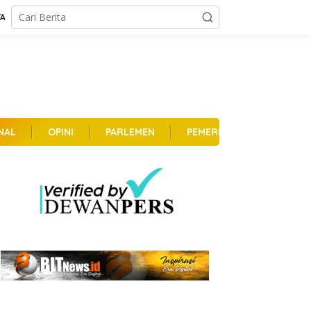
TA
NAL
OPINI
PARLEMEN
PEMERINTAHAN
PER