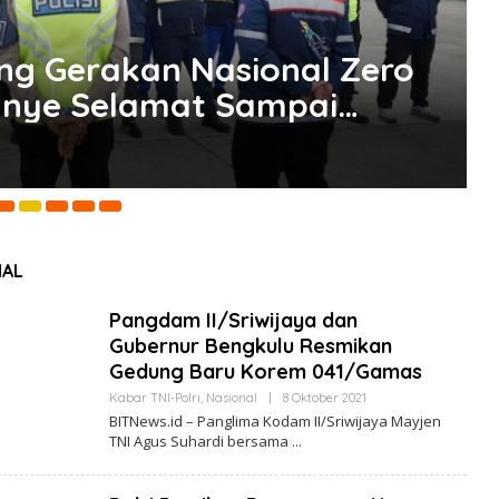
g Gerakan Nasional Zero
anye Selamat Sampai
6 
NAL
Pangdam II/Sriwijaya dan
Gubernur Bengkulu Resmikan
Gedung Baru Korem 041/Gamas
Kabar TNI-Polri
,
Nasional
|
8 Oktober 2021
O
L
BITNews.id – Panglima Kodam II/Sriwijaya Mayjen
E
TNI Agus Suhardi bersama
H
B
I
T