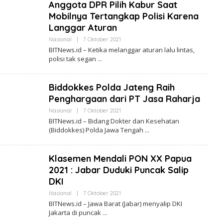
Anggota DPR Pilih Kabur Saat
N
E
Mobilnya Tertangkap Polisi Karena
W
Langgar Aturan
S
.
Nasional
|
7 Oktober 2021
O
I
L
D
BITNews.id – Ketika melanggar aturan lalu lintas,
E
polisi tak segan
H
B
I
T
Biddokkes Polda Jateng Raih
N
E
Penghargaan dari PT Jasa Raharja
W
S
Nasional
|
7 Oktober 2021
O
.
L
BITNews.id – Bidang Dokter dan Kesehatan
I
E
(Biddokkes) Polda Jawa Tengah
D
H
B
I
T
Klasemen Mendali PON XX Papua
N
E
2021 : Jabar Duduki Puncak Salip
W
DKI
S
.
Nasional
|
7 Oktober 2021
O
I
L
D
BITNews.id – Jawa Barat (Jabar) menyalip DKI
E
Jakarta di puncak
H
B