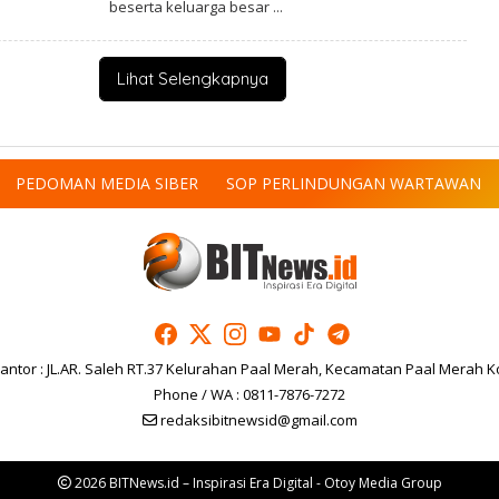
beserta keluarga besar
H
B
I
T
N
Lihat Selengkapnya
E
W
S
.
I
D
PEDOMAN MEDIA SIBER
SOP PERLINDUNGAN WARTAWAN
antor : JL.AR. Saleh RT.37 Kelurahan Paal Merah, Kecamatan Paal Merah K
Phone / WA : 0811-7876-7272
redaksibitnewsid@gmail.com
2026 BITNews.id – Inspirasi Era Digital - Otoy Media Group