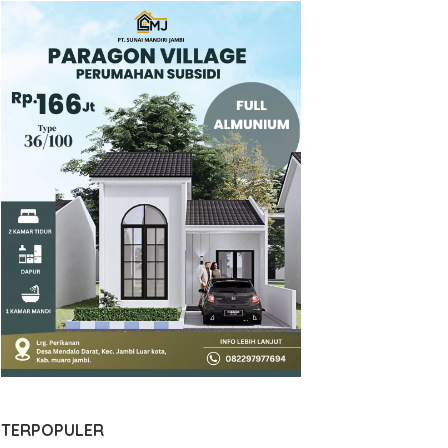
Ekbis
,
Nasional
OJK Terbitkan Laporan Perke
Keuangan Syariah Tahun 2025
Agustus 2026
TERPOPULER