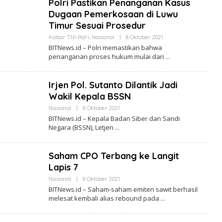
Polri Pastikan Penanganan Kasus
N
E
Dugaan Pemerkosaan di Luwu
W
Timur Sesuai Prosedur
S
.
Kabar TNI-Polri
,
Nasional
|
8 Oktober 2021
O
I
L
D
BITNews.id – Polri memastikan bahwa
E
penanganan proses hukum mulai dari
H
B
I
T
Irjen Pol. Sutanto Dilantik Jadi
N
E
Wakil Kepala BSSN
W
S
Nasional
|
8 Oktober 2021
O
.
L
BITNews.id – Kepala Badan Siber dan Sandi
I
E
Negara (BSSN), Letjen
D
H
B
I
T
Saham CPO Terbang ke Langit
N
E
Lapis 7
W
S
Nasional
|
8 Oktober 2021
O
.
L
BITNews.id – Saham-saham emiten sawit berhasil
I
E
melesat kembali alias rebound pada
D
H
B
I
T