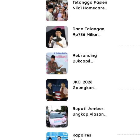
Tetangga Pasien
Kebangsaan
Nilai Homecare
Jember
Ringankan
Beban Warga
Dana Talangan
Sakit Menahun
Rp786 Miliar
untuk Percepat
Pembangunan
Jember, Bukan
Rebranding
Menutup Defisit
Dukcapil
Kas
Jember,
Layanan
Adminduk Gratis
JKCI 2026
Kini Dirasakan
Gaungkan
Warga Hingga
Ambisi Jember
Pelosok Desa
Jadi Kiblat
Cerutu Dunia
Bupati Jember
Ungkap Alasan
Homecare
Jemput Pasien
Hingga ke
Kapolres
Rumah