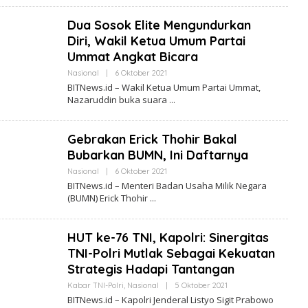
I
T
Dua Sosok Elite Mengundurkan
N
E
Diri, Wakil Ketua Umum Partai
W
Ummat Angkat Bicara
S
.
Nasional
|
6 Oktober 2021
O
I
L
D
BITNews.id – Wakil Ketua Umum Partai Ummat,
E
Nazaruddin buka suara
H
B
I
T
Gebrakan Erick Thohir Bakal
N
E
Bubarkan BUMN, Ini Daftarnya
W
S
Nasional
|
6 Oktober 2021
O
.
L
BITNews.id – Menteri Badan Usaha Milik Negara
I
E
(BUMN) Erick Thohir
D
H
B
I
T
HUT ke-76 TNI, Kapolri: Sinergitas
N
E
TNI-Polri Mutlak Sebagai Kekuatan
W
Strategis Hadapi Tantangan
S
.
Kabar TNI-Polri
,
Nasional
|
5 Oktober 2021
O
I
L
D
BITNews.id – Kapolri Jenderal Listyo Sigit Prabowo
E