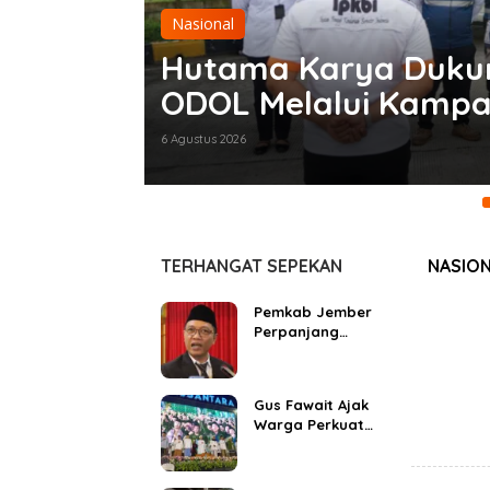
Nasional
nesia
Hutama Karya Dukun
ODOL Melalui Kamp
Tujuan
6 Agustus 2026
TERHANGAT SEPEKAN
NASIO
Pemkab Jember
Perpanjang
Kontrak 8.236
PPPK Paruh
Waktu, Cek
Gus Fawait Ajak
Kesehatan
Warga Perkuat
Digratiskan
Persatuan Lewat
Sholawat dan
Doa