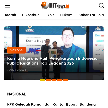
L
e
w
a
Daerah
Diksosbud
Ekbis
Hukrim
Kabar TNI-Polri
t
i
k
e
k
o
n
t
Nasional
e
Hutama Karya Dukung Gerakan Nasional Zero
n
ODOL Melalui Kampanye Selamat Sampai
Tujuan
6 Agustus 2026
NASIONAL
KPK Geledah Rumah dan Kantor Bupati Bandung