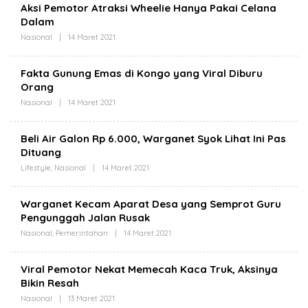
H
S
Aksi Pemotor Atraksi Wheelie Hanya Pakai Celana
B
.
Dalam
I
I
T
D
Nasional
|
14 Maret 2021
O
N
L
E
E
W
H
S
Fakta Gunung Emas di Kongo yang Viral Diburu
B
.
Orang
I
I
T
D
Nasional
|
14 Maret 2021
O
N
L
E
E
W
H
S
Beli Air Galon Rp 6.000, Warganet Syok Lihat Ini Pas
B
.
Dituang
I
I
T
D
Lifestyle
,
Nasional
|
14 Maret 2021
O
N
L
E
E
W
H
S
Warganet Kecam Aparat Desa yang Semprot Guru
B
.
Pengunggah Jalan Rusak
I
I
T
D
Nasional
,
Pemerintahan
|
14 Maret 2021
O
N
L
E
E
W
H
S
Viral Pemotor Nekat Memecah Kaca Truk, Aksinya
B
.
Bikin Resah
I
I
T
D
Nasional
|
13 Maret 2021
O
N
L