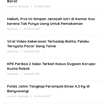
Barat
Hukrim
,
Nasional
|
16 Maret 2021
O
L
E
H
Heboh, Pria Ini Simpan Jenazah Istri di Kamar Kos
B
karena Tak Punya Uang Untuk Pemakaman
I
T
Nasional
|
16 Maret 2021
O
N
L
E
E
W
H
S
Viral Video Kekerasan Terhadap Balita, Pelaku
B
.
Ternyata Pacar Sang Tante
I
I
T
D
Nasional
|
16 Maret 2021
O
N
L
E
E
W
H
S
KPK Periksa 2 Saksi Terkait Kasus Dugaan Korupsi
B
.
Kuota Rokok
I
I
T
D
Nasional
|
16 Maret 2021
O
N
L
E
E
W
H
S
Polda Jatim Tangkap Perampok Emas 4,3 Kg di
B
.
Banyuwangi
I
I
T
D
Hukrim
,
Nasional
|
16 Maret 2021
O
N
L
E
E
W