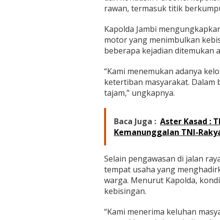
a
rawan, termasuk titik berkum
n
K
Kapolda Jambi mengungkapkan
e
n
motor yang menimbulkan kebis
y
beberapa kejadian ditemukan 
a
m
“Kami menemukan adanya kel
a
ketertiban masyarakat. Dalam 
n
a
tajam,” ungkapnya.
n
W
a
Baca Juga :
Aster Kasad : 
r
Kemanunggalan TNI-Raky
g
a
Selain pengawasan di jalan ray
tempat usaha yang menghadir
warga. Menurut Kapolda, kondi
kebisingan.
“Kami menerima keluhan masya