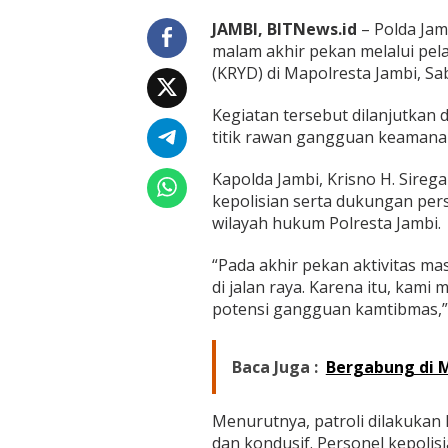
p
a
JAMBI, BITNews.id
– Polda Ja
t
malam akhir pekan melalui pel
H
(KRYD) di Mapolresta Jambi, Sa
i
b
u
Kegiatan tersebut dilanjutkan
r
titik rawan gangguan keamanan
a
n
Kapolda Jambi, Krisno H. Sireg
J
kepolisian serta dukungan pe
a
g
wilayah hukum Polresta Jambi.
a
K
“Pada akhir pekan aktivitas m
e
di jalan raya. Karena itu, kam
t
potensi gangguan kamtibmas,” 
e
r
t
i
Baca Juga :
Bergabung di M
b
a
n
Menurutnya, patroli dilakukan 
d
dan kondusif. Personel kepolis