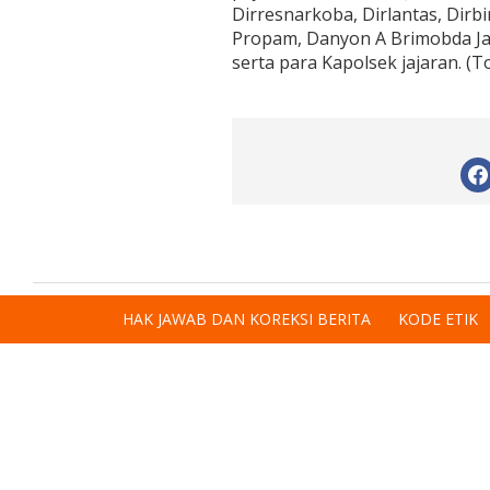
Dirresnarkoba, Dirlantas, Dirb
Propam, Danyon A Brimobda Jam
serta para Kapolsek jajaran. (T
HAK JAWAB DAN KOREKSI BERITA
KODE ETIK