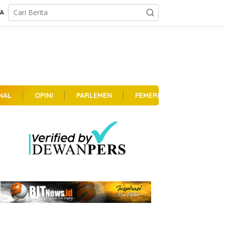
TA
NAL
OPINI
PARLEMEN
PEMERINTAHAN
PER