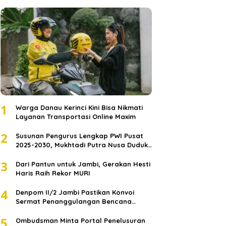
1
Warga Danau Kerinci Kini Bisa Nikmati
Layanan Transportasi Online Maxim
2
Susunan Pengurus Lengkap PWI Pusat
2025-2030, Mukhtadi Putra Nusa Duduki
Jabatan Strategis
3
Dari Pantun untuk Jambi, Gerakan Hesti
Haris Raih Rekor MURI
4
Denpom II/2 Jambi Pastikan Konvoi
Sermat Penanggulangan Bencana
Sumatera Melaju Aman
5
Ombudsman Minta Portal Penelusuran