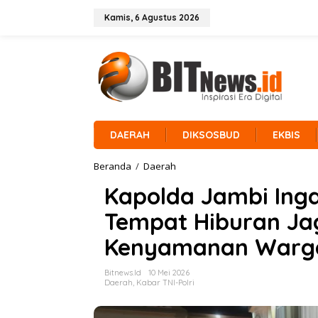
L
e
Kamis, 6 Agustus 2026
w
a
t
i
k
e
k
o
n
DAERAH
DIKSOSBUD
EKBIS
t
e
Beranda
/
Daerah
K
n
a
Kapolda Jambi Ing
p
o
Tempat Hiburan Ja
l
d
Kenyamanan Warg
a
J
a
Bitnews.id
10 Mei 2026
m
Daerah
,
Kabar TNI-Polri
b
i