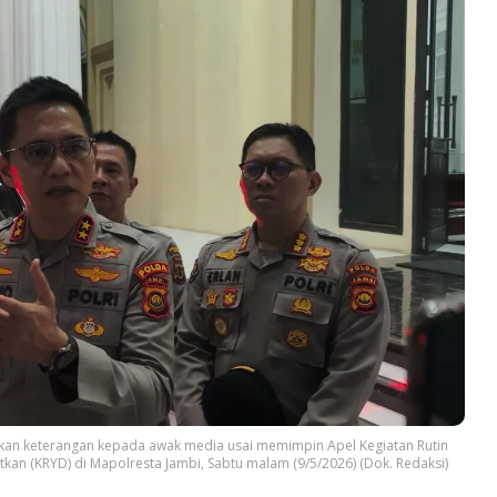
rikan keterangan kepada awak media usai memimpin Apel Kegiatan Rutin
tkan (KRYD) di Mapolresta Jambi, Sabtu malam (9/5/2026) (Dok. Redaksi)