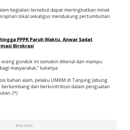
dalam kegiatan tersebut dapat meningkatkan minat
erajinan lokal sekaligus mendukung pertumbuhan
hingga PPPK Paruh Waktu, Anwar Sadat
asi Birokrasi
n eceng gondok ini semakin dikenal dan mampu
agi masyarakat,” katanya.
basis bahan alam, pelaku UMKM di Tanjung Jabung
 berkembang dan berkontribusi dalam penguatan
tan. (*)
Ikuti Kami