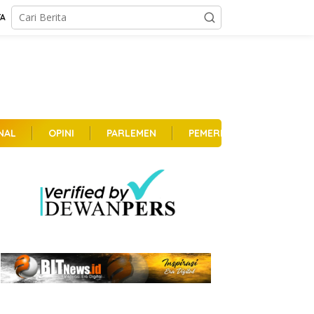
TA
NAL
OPINI
PARLEMEN
PEMERINTAHAN
PER