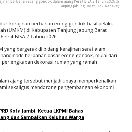
inan berbahan eceng gondok dalam ajang Persit BISA 2 Tahun 2026 di
Tanjung Jabung Barat (Dok. Redaksi)
duk kerajinan berbahan eceng gondok hasil pelaku
ngah (UMKM) di Kabupaten Tanjung Jabung Barat
Persit BISA 2 Tahun 2026.
 yang bergerak di bidang kerajinan serat alam
handmade berbahan dasar eceng gondok, mulai dari
a perlengkapan dekorasi rumah yang ramah
lam ajang tersebut menjadi upaya memperkenalkan
alami sekaligus mendorong pengembangan ekonomi
PRD Kota Jambi, Ketua LKPMI Bahas
ang dan Sampaikan Keluhan Warga