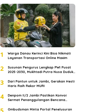
1
Warga Danau Kerinci Kini Bisa Nikmati
Layanan Transportasi Online Maxim
2
Susunan Pengurus Lengkap PWI Pusat
2025-2030, Mukhtadi Putra Nusa Duduki
Jabatan Strategis
3
Dari Pantun untuk Jambi, Gerakan Hesti
Haris Raih Rekor MURI
4
Denpom II/2 Jambi Pastikan Konvoi
Sermat Penanggulangan Bencana
Sumatera Melaju Aman
5
Ombudsman Minta Portal Penelusuran