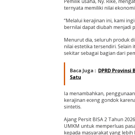
Pemilik usaha, Ny. Rike, meng
ternyata memiliki nilai ekonomi 
“Melalui kerajinan ini, kami 
bernilai dapat diubah menjadi pr
Menurut dia, seluruh produk d
nilai estetika tersendiri. Selai
sekitar sebagai bagian dari p
Baca Juga :
DPRD Provinsi 
Satu
Ia menambahkan, penggunaan b
kerajinan eceng gondok karena
sintetis.
Ajang Persit BISA 2 Tahun 2026 
UMKM untuk memperluas pasa
kepada masyarakat yang lebih l