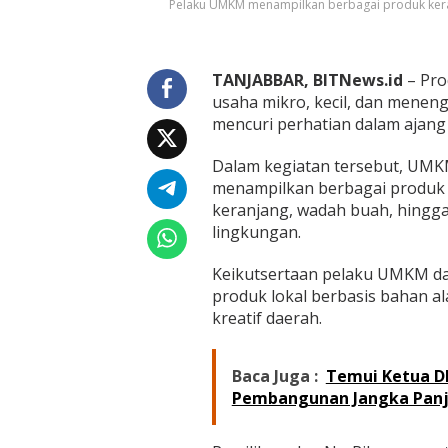
i
Pelaku UMKM menampilkan berbagai produk keraj
t
B
I
S
TANJABBAR, BITNews.id
– Pro
A
usaha mikro, kecil, dan mene
2
mencuri perhatian dalam ajang 
T
a
Dalam kegiatan tersebut, UMKM
h
u
menampilkan berbagai produk 
n
keranjang, wadah buah, hingg
2
lingkungan.
0
2
Keikutsertaan pelaku UMKM da
6
”
produk lokal berbasis bahan 
kreatif daerah.
Baca Juga :
Temui Ketua D
Pembangunan Jangka Panj