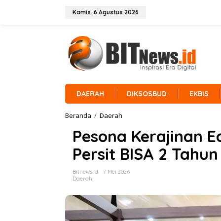
L
e
Kamis, 6 Agustus 2026
w
a
t
i
k
e
k
o
n
DAERAH
DIKSOSBUD
EKBIS
t
e
Beranda
/
Daerah
P
n
e
Pesona Kerajinan E
s
o
Persit BISA 2 Tahun
n
a
K
Bitnews.id
7 Mei 2026
e
Daerah
r
a
j
i