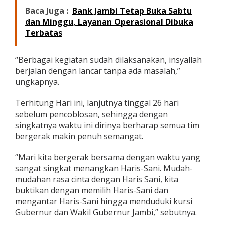
i
Baca Juga :
Bank Jambi Tetap Buka Sabtu
s
dan Minggu, Layanan Operasional Dibuka
-
Terbatas
S
a
n
“Berbagai kegiatan sudah dilaksanakan, insyallah
i
M
berjalan dengan lancar tanpa ada masalah,”
e
ungkapnya.
n
a
Terhitung Hari ini, lanjutnya tinggal 26 hari
n
sebelum pencoblosan, sehingga dengan
g
i
singkatnya waktu ini dirinya berharap semua tim
P
bergerak makin penuh semangat.
i
l
“Mari kita bergerak bersama dengan waktu yang
g
sangat singkat menangkan Haris-Sani. Mudah-
u
b
mudahan rasa cinta dengan Haris Sani, kita
2
buktikan dengan memilih Haris-Sani dan
0
mengantar Haris-Sani hingga menduduki kursi
2
Gubernur dan Wakil Gubernur Jambi,” sebutnya.
4