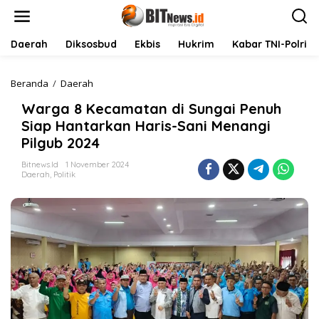
L
e
w
a
Daerah
Diksosbud
Ekbis
Hukrim
Kabar TNI-Polri
t
i
k
Beranda
/
Daerah
W
e
a
Warga 8 Kecamatan di Sungai Penuh
k
r
o
g
Siap Hantarkan Haris-Sani Menangi
n
a
Pilgub 2024
t
8
e
K
Bitnews.id
1 November 2024
n
e
Daerah
,
Politik
c
a
m
a
t
a
n
d
i
S
u