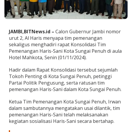
n
g
a
i
P
e
JAMBI,BITNews.id –
Calon Gubernur Jambi nomor
n
urut 2, Al Haris menyapa tim pemenangan
u
sekaligus menghadiri rapat Konsolidasi Tim
h
Pemenangan Haris-Sani Kota Sungai Penuh di aula
S
i
Hotel Mahkota, Senin (01/11/2024).
a
p
Hadir dalam Rapat Konsolidasi tersebut sejumlah
H
Tokoh Penting di Kota Sungai Penuh, petinggi
a
Partai Politik Pengusung, serta ratusan tim
n
t
pemenangan Haris-Sani dalam Kota Sungai Penuh.
a
r
Ketua Tim Pemenangan Kota Sungai Penuh, Irwan
k
dalam sambutannya mengatakan usai dilantik, tim
a
pemenangan Haris-Sani telah melaksanakan
n
H
kegiatan sosialisasi Haris-Sani secara bertahap.
a
r