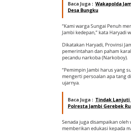
Baca Juga :
Wakapolda Jam
Desa Bungku
“Kami warga Sungai Penuh me
Jambi kedepan,” kata Haryadi 
Dikatakan Haryadi, Provinsi J
pemerintahan dan paham karak
pecandu narkoba (Narkoboy).
“Pemimpin Jambi harus yang s
mengerti persoalan apa tang d
ujarnya.
Baca Juga :
Tindak Lanjuti
Polresta Jambi Gerebek 
Senada juga disampaikan oleh w
memberikan edukasi kepada m