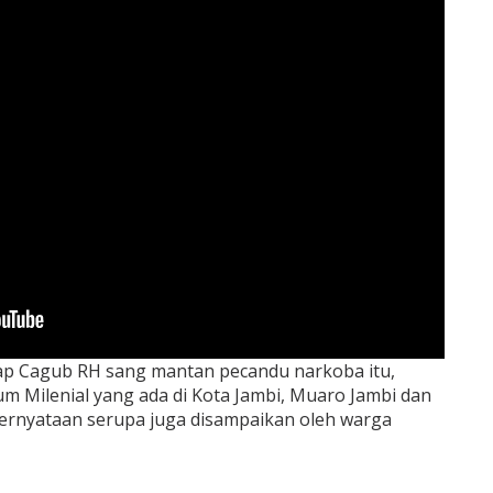
p Cagub RH sang mantan pecandu narkoba itu,
m Milenial yang ada di Kota Jambi, Muaro Jambi dan
 pernyataan serupa juga disampaikan oleh warga