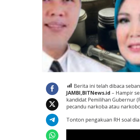
t
a
n
P
e
c
a
n
d
u
N
a
r
k
o
Berita ini telah dibaca seban
b
a
JAMBI,BITNews.id
– Hampir se
d
kandidat Pemilihan Gubernur (P
i
pecandu narkoba atau narkoboy.
P
i
Tonton pengakuan RH soal dia p
l
g
u
b