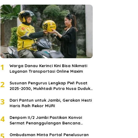
1
Warga Danau Kerinci Kini Bisa Nikmati
Layanan Transportasi Online Maxim
2
Susunan Pengurus Lengkap PWI Pusat
2025-2030, Mukhtadi Putra Nusa Duduki
Jabatan Strategis
3
Dari Pantun untuk Jambi, Gerakan Hesti
Haris Raih Rekor MURI
4
Denpom II/2 Jambi Pastikan Konvoi
Sermat Penanggulangan Bencana
Sumatera Melaju Aman
5
Ombudsman Minta Portal Penelusuran