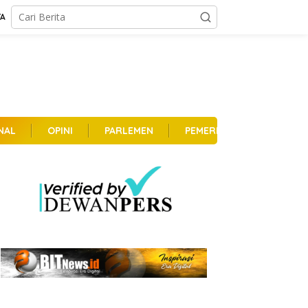
TA
NAL
OPINI
PARLEMEN
PEMERINTAHAN
PER