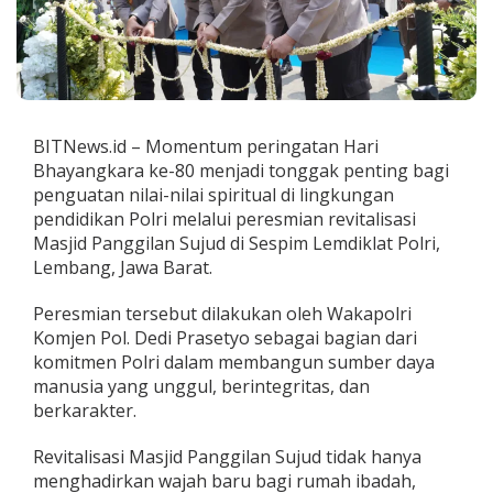
a
n
g
g
i
l
a
BITNews.id – Momentum peringatan Hari
n
Bhayangkara ke-80 menjadi tonggak penting bagi
S
u
penguatan nilai-nilai spiritual di lingkungan
j
pendidikan Polri melalui peresmian revitalisasi
u
Masjid Panggilan Sujud di Sespim Lemdiklat Polri,
d
Lembang, Jawa Barat.
,
W
u
Peresmian tersebut dilakukan oleh Wakapolri
j
Komjen Pol. Dedi Prasetyo sebagai bagian dari
u
komitmen Polri dalam membangun sumber daya
d
manusia yang unggul, berintegritas, dan
P
berkarakter.
e
n
g
Revitalisasi Masjid Panggilan Sujud tidak hanya
u
menghadirkan wajah baru bagi rumah ibadah,
a