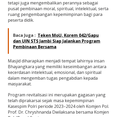
tetapi juga mengembalikan perannya sebagai
t
pusat pembinaan moral, spiritual, intelektual, serta
a
n
ruang pengembangan kepemimpinan bagi para
K
peserta didik.
a
r
a
Baca Juga :
Teken MoU, Korem 042/Gapu
k
dan UIN STS Jambi Siap Jalankan Program
t
e
Pembinaan Bersama
r
d
a
Masjid diharapkan menjadi tempat lahirnya insan
n
Bhayangkara yang memiliki keseimbangan antara
P
kecerdasan intelektual, emosional, dan spiritual
e
dalam mengemban tugas pengabdian kepada
r
masyarakat.
a
d
a
Program revitalisasi ini merupakan gagasan yang
b
telah diprakarsai sejak masa kepemimpinan
a
Kasespim Polri periode 2023–2024 oleh Komjen Pol.
n
Prof. Dr. Chryshnanda Dwilaksana bersama Komjen
d
i