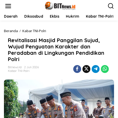
L
e
w
a
Daerah
Diksosbud
Ekbis
Hukrim
Kabar TNI-Polri
t
i
k
Beranda
/
Kabar TNI-Polri
R
e
e
Revitalisasi Masjid Panggilan Sujud,
k
v
o
i
Wujud Penguatan Karakter dan
n
t
Peradaban di Lingkungan Pendidikan
t
a
Polri
e
l
n
i
Bitnews.id
2 Juli 2026
s
Kabar TNI-Polri
a
s
i
M
a
s
j
i
d
P