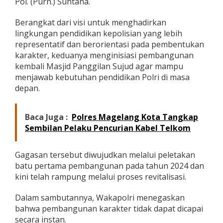
Pol. (Purn.) Suntana.
L
i
Berangkat dari visi untuk menghadirkan
n
lingkungan pendidikan kepolisian yang lebih
g
representatif dan berorientasi pada pembentukan
k
u
karakter, keduanya menginisiasi pembangunan
n
kembali Masjid Panggilan Sujud agar mampu
g
menjawab kebutuhan pendidikan Polri di masa
a
depan.
n
P
e
n
Baca Juga :
Polres Magelang Kota Tangkap
d
Sembilan Pelaku Pencurian Kabel Telkom
i
d
i
Gagasan tersebut diwujudkan melalui peletakan
k
batu pertama pembangunan pada tahun 2024 dan
a
kini telah rampung melalui proses revitalisasi.
n
P
o
Dalam sambutannya, Wakapolri menegaskan
l
bahwa pembangunan karakter tidak dapat dicapai
r
secara instan.
i