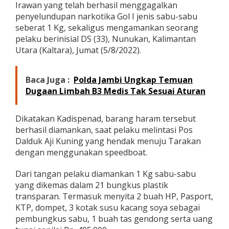
Irawan yang telah berhasil menggagalkan
a
g
penyelundupan narkotika Gol I jenis sabu-sabu
a
seberat 1 Kg, sekaligus mengamankan seorang
l
pelaku berinisial DS (33), Nunukan, Kalimantan
k
Utara (Kaltara), Jumat (5/8/2022).
a
n
P
Baca Juga :
Polda Jambi Ungkap Temuan
e
n
Dugaan Limbah B3 Medis Tak Sesuai Aturan
y
e
l
Dikatakan Kadispenad, barang haram tersebut
u
berhasil diamankan, saat pelaku melintasi Pos
n
Dalduk Aji Kuning yang hendak menuju Tarakan
d
dengan menggunakan speedboat.
u
p
a
Dari tangan pelaku diamankan 1 Kg sabu-sabu
n
yang dikemas dalam 21 bungkus plastik
1
transparan. Termasuk menyita 2 buah HP, Pasport,
K
KTP, dompet, 3 kotak susu kacang soya sebagai
g
S
pembungkus sabu, 1 buah tas gendong serta uang
a