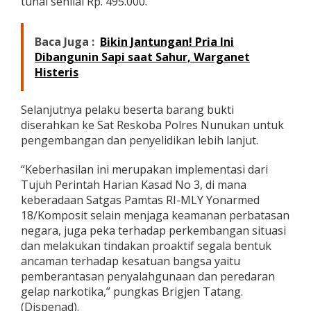
tunai senilai Rp. 495.000.
b
u
Baca Juga :
Bikin Jantungan! Pria Ini
Dibangunin Sapi saat Sahur, Warganet
Histeris
Selanjutnya pelaku beserta barang bukti
diserahkan ke Sat Reskoba Polres Nunukan untuk
pengembangan dan penyelidikan lebih lanjut.
“Keberhasilan ini merupakan implementasi dari
Tujuh Perintah Harian Kasad No 3, di mana
keberadaan Satgas Pamtas RI-MLY Yonarmed
18/Komposit selain menjaga keamanan perbatasan
negara, juga peka terhadap perkembangan situasi
dan melakukan tindakan proaktif segala bentuk
ancaman terhadap kesatuan bangsa yaitu
pemberantasan penyalahgunaan dan peredaran
gelap narkotika,” pungkas Brigjen Tatang.
(Dispenad).