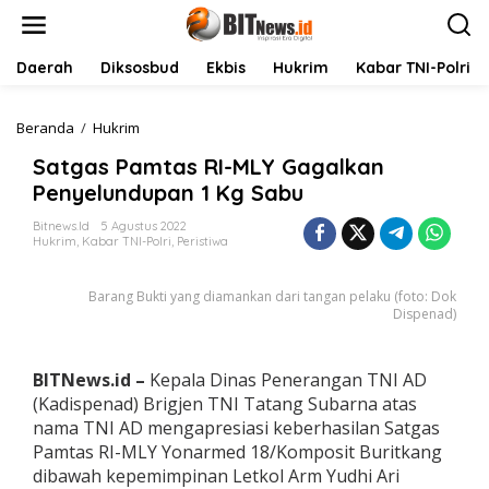
L
e
w
a
Daerah
Diksosbud
Ekbis
Hukrim
Kabar TNI-Polri
t
i
k
Beranda
/
Hukrim
S
e
a
Satgas Pamtas RI-MLY Gagalkan
k
t
o
g
Penyelundupan 1 Kg Sabu
n
a
t
s
Bitnews.id
5 Agustus 2022
Hukrim
,
Kabar TNI-Polri
,
Peristiwa
e
P
n
a
m
Barang Bukti yang diamankan dari tangan pelaku (foto: Dok
t
Dispenad)
a
s
R
BITNews.id –
Kepala Dinas Penerangan TNI AD
I
(Kadispenad) Brigjen TNI Tatang Subarna atas
-
M
nama TNI AD mengapresiasi keberhasilan Satgas
L
Pamtas RI-MLY Yonarmed 18/Komposit Buritkang
Y
dibawah kepemimpinan Letkol Arm Yudhi Ari
G