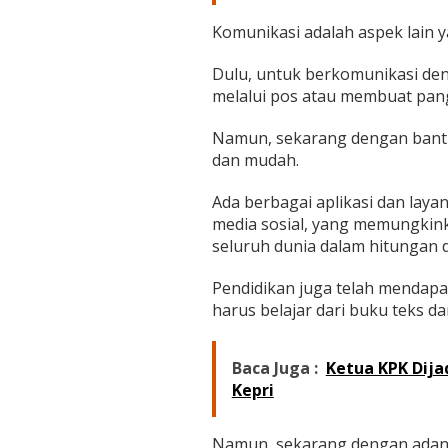
g
i
Komunikasi adalah aspek lain ya
D
i
Dulu, untuk berkomunikasi den
g
melalui pos atau membuat pang
i
t
a
Namun, sekarang dengan bantua
l
dan mudah.
Ada berbagai aplikasi dan layan
media sosial, yang memungkink
seluruh dunia dalam hitungan d
Pendidikan juga telah mendapat
harus belajar dari buku teks 
Baca Juga :
Ketua KPK Dija
Kepri
Namun, sekarang dengan adany