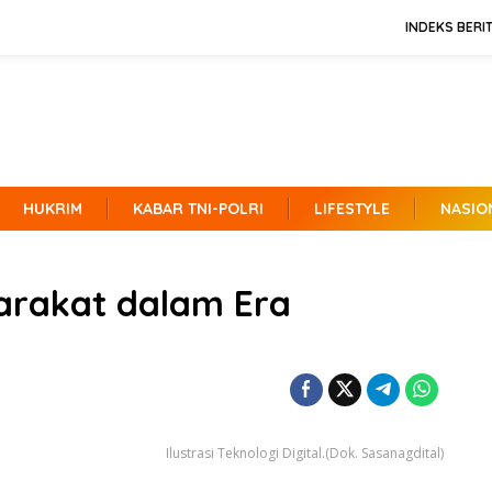
INDEKS BERI
HUKRIM
KABAR TNI-POLRI
LIFESTYLE
NASIO
arakat dalam Era
Ilustrasi Teknologi Digital.(Dok. Sasanagdital)