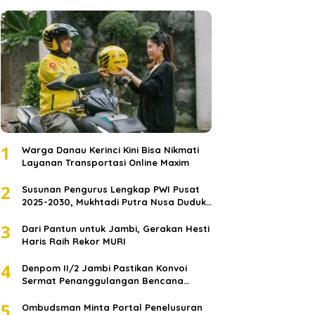
1
Warga Danau Kerinci Kini Bisa Nikmati
Layanan Transportasi Online Maxim
2
Susunan Pengurus Lengkap PWI Pusat
2025-2030, Mukhtadi Putra Nusa Duduki
Jabatan Strategis
3
Dari Pantun untuk Jambi, Gerakan Hesti
Haris Raih Rekor MURI
4
Denpom II/2 Jambi Pastikan Konvoi
Sermat Penanggulangan Bencana
Sumatera Melaju Aman
5
Ombudsman Minta Portal Penelusuran