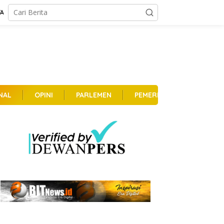
TA
NAL
OPINI
PARLEMEN
PEMERINTAHAN
PER