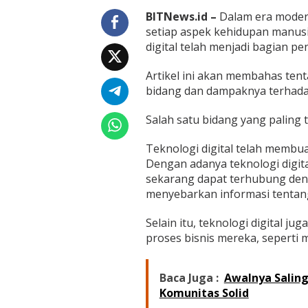
M
a
BITNews.id –
Dalam era modern
s
setiap aspek kehidupan manusia
y
digital telah menjadi bagian p
a
r
Artikel ini akan membahas tent
a
k
bidang dan dampaknya terhada
a
t
Salah satu bidang yang paling t
d
a
Teknologi digital telah membuat
l
Dengan adanya teknologi digital
a
m
sekarang dapat terhubung den
E
menyebarkan informasi tentan
r
a
Selain itu, teknologi digital 
T
proses bisnis mereka, seperti 
e
k
n
o
Baca Juga :
Awalnya Saling 
l
Komunitas Solid
o