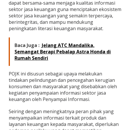
dapat bersama-sama menjaga kualitas informasi
P
sektor jasa keuangan guna menciptakan ekosistem
e
n
sektor jasa keuangan yang semakin terpercaya,
y
berintegritas, dan mampu mendukung
a
peningkatan literasi keuangan masyarakat.
m
p
a
Baca Juga :
Jelang ATC Mandalika,
i
I
Semangat Berapi Pebalap Astra Honda di
n
Rumah Sendiri
f
o
r
POJK ini disusun sebagai upaya melakukan
m
tindakan pelindungan dan pencegahan kerugian
a
konsumen dan masyarakat yang disebabkan oleh
s
kegiatan penyampaian informasi sektor jasa
i
S
keuangan oleh Penyampai Informasi.
e
k
Seiring dengan meningkatnya peran pihak yang
t
menyampaikan informasi terkait produk dan
o
layanan keuangan kepada masyarakat, diperlukan
r
J