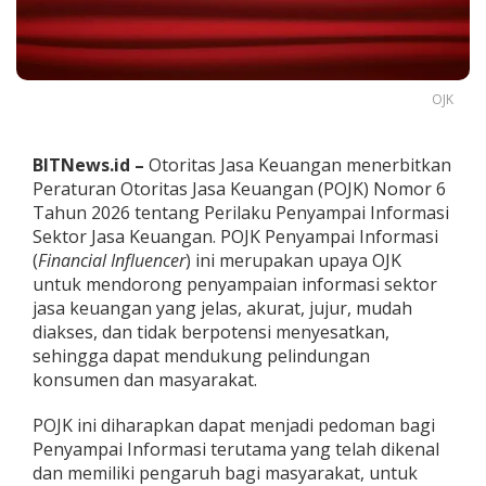
O
J
K
T
e
OJK
r
b
i
BITNews.id –
Otoritas Jasa Keuangan menerbitkan
t
Peraturan Otoritas Jasa Keuangan (POJK) Nomor 6
k
a
Tahun 2026 tentang Perilaku Penyampai Informasi
n
Sektor Jasa Keuangan. POJK Penyampai Informasi
A
(
Financial Influencer
) ini merupakan upaya OJK
t
untuk mendorong penyampaian informasi sektor
u
r
jasa keuangan yang jelas, akurat, jujur, mudah
a
diakses, dan tidak berpotensi menyesatkan,
n
sehingga dapat mendukung pelindungan
T
konsumen dan masyarakat.
e
n
t
POJK ini diharapkan dapat menjadi pedoman bagi
a
Penyampai Informasi terutama yang telah dikenal
n
dan memiliki pengaruh bagi masyarakat, untuk
g