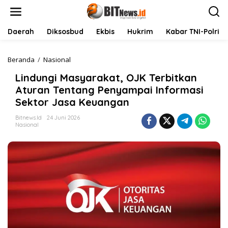
L
e
w
a
Daerah
Diksosbud
Ekbis
Hukrim
Kabar TNI-Polri
t
i
k
Beranda
/
Nasional
L
e
i
Lindungi Masyarakat, OJK Terbitkan
k
n
o
d
Aturan Tentang Penyampai Informasi
n
u
Sektor Jasa Keuangan
t
n
e
g
Bitnews.id
24 Juni 2026
n
i
Nasional
M
a
s
y
a
r
a
k
a
t
,