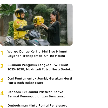
1
Warga Danau Kerinci Kini Bisa Nikmati
Layanan Transportasi Online Maxim
2
Susunan Pengurus Lengkap PWI Pusat
2025-2030, Mukhtadi Putra Nusa Duduki
Jabatan Strategis
3
Dari Pantun untuk Jambi, Gerakan Hesti
Haris Raih Rekor MURI
4
Denpom II/2 Jambi Pastikan Konvoi
Sermat Penanggulangan Bencana
Sumatera Melaju Aman
5
Ombudsman Minta Portal Penelusuran