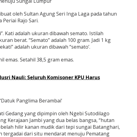
menuju Sungai Lumpur
uat oleh Sultan Agung Seri Inga Laga pada tahun
 Periai Rajo Sari.
”. Kati adalah ukuran dibawah semato. Istilah
ran berat. “Semato” adalah 100 gram. Jadi 1 kg
ekati” adalah ukuran dibawah “semato’.
hil emas. Setahil 38,5 gram emas.
sri Nauli: Seluruh Komisoner KPU Harus
“Datuk Panglima Berambai’
i Gedang yang dipimpin oleh Ngebi Sutodilago
ang Kerajaan Jambi yang dua belas bangsa, “hutan
elah hilir kanan mudik dari tepi sungai Batanghari,
h tergadai dari situ mendarat menuju Pematang