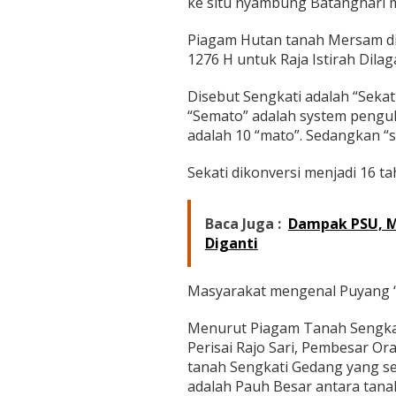
ke situ nyambung Batanghari 
Piagam Hutan tanah Mersam dib
1276 H untuk Raja Istirah Dilaga
Disebut Sengkati adalah “Sekati
“Semato” adalah system penguku
adalah 10 “mato”. Sedangkan “s
Sekati dikonversi menjadi 16 ta
Baca Juga :
Dampak PSU, Mu
Diganti
Masyarakat mengenal Puyang 
Menurut Piagam Tanah Sengkat
Perisai Rajo Sari, Pembesar Or
tanah Sengkati Gedang yang seb
adalah Pauh Besar antara tana