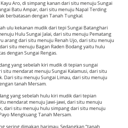
 Kayu Aro, di simpang kanan dari situ menuju Sungai
ungai Batu Ampar, dari situ menuju Napal Terding
nak berbatasan dengan Tanah Tungkal.
h ulu kekanan mudik dari tepi Sungai Batanghari
 menuju Hulu Sungai Jalai, dari situ menuju Pematang
yu arang dari situ menuju Renah Ujo, dari situ menuju
dari situ menuju Bagan Raden Bodang yaitu hulu
tas dengan Sungai Rengas.
ang yang sebelah kiri mudik di tepian sungai
ri situ mendarat menuju Sungai Kalamusi, dari situ
 Dari situ menuju Sungai Limau, dari situ menuju
engan tanah Mersam.
ng yang sebelah hulu kiri mudik dari tepian
situ mendarat menuju Jawi-jawi, dari situ menuju
 dari situ menuju hulu simpang dari situ menuju
s Payo Mengkuang Tanah Mersam.
ng sering dimakan harimau. Sedangkan “tanah