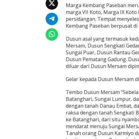
e
Marga Kembang Paseban merup
m
marga VII Koto, Marga IX Koto
b
a
persidangan. Tempat menyelesa
n
Kembang Paseban berpusat di
g
P
Dusun asal yang termasuk ked
a
Mersam, Dusun Sengkati Gedan
s
e
Sungai Puar, Dusun Rantau Ge
b
Dusun Pematang Gadung. Dusu
a
diluar dari Dusun Mersam dipi
n
Gelar kepada Dusun Mersam 
Tembo Dusun Mersam “Sebelah h
Batanghari, Sungai Lumpur, da
dengan tanah Danau Embat, dar
raksa dengan tanah Sengkati Be
ke Batanghari, dari situ nyamb
mendarat menuju Sungai Mersan
Tanah orang Dusun Karmiyo dal