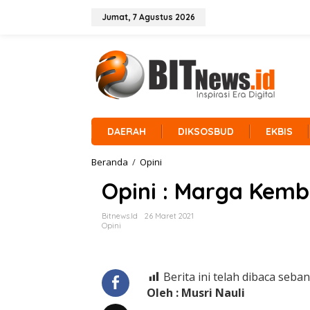
L
e
Jumat, 7 Agustus 2026
w
a
t
i
k
e
k
o
n
DAERAH
DIKSOSBUD
EKBIS
t
e
Beranda
/
Opini
O
n
p
Opini : Marga Kem
i
n
i
Bitnews.id
26 Maret 2021
:
Opini
M
a
r
g
Berita ini telah dibaca seban
a
Oleh : Musri Nauli
K