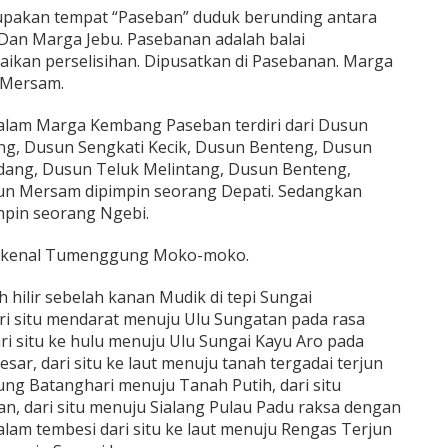
akan tempat “Paseban” duduk berunding antara
 Dan Marga Jebu. Pasebanan adalah balai
ikan perselisihan. Dipusatkan di Pasebanan. Marga
 Mersam.
alam Marga Kembang Paseban terdiri dari Dusun
g, Dusun Sengkati Kecik, Dusun Benteng, Dusun
dang, Dusun Teluk Melintang, Dusun Benteng,
n Mersam dipimpin seorang Depati. Sedangkan
mpin seorang Ngebi.
dikenal Tumenggung Moko-moko.
ilir sebelah kanan Mudik di tepi Sungai
ri situ mendarat menuju Ulu Sungatan pada rasa
i situ ke hulu menuju Ulu Sungai Kayu Aro pada
sar, dari situ ke laut menuju tanah tergadai terjun
ung Batanghari menuju Tanah Putih, dari situ
, dari situ menuju Sialang Pulau Padu raksa dengan
am tembesi dari situ ke laut menuju Rengas Terjun