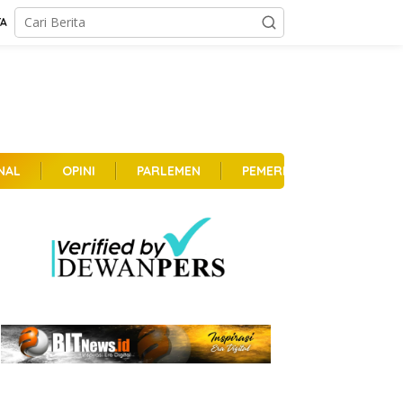
TA
NAL
OPINI
PARLEMEN
PEMERINTAHAN
PER