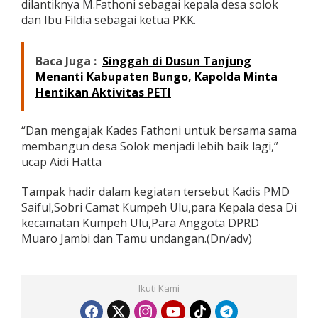
dilantiknya M.Fathoni sebagai kepala desa solok
a
dan Ibu Fildia sebagai ketua PKK.
n
M
F
Baca Juga :
Singgah di Dusun Tanjung
a
t
Menanti Kabupaten Bungo, Kapolda Minta
h
Hentikan Aktivitas PETI
o
n
i
“Dan mengajak Kades Fathoni untuk bersama sama
K
membangun desa Solok menjadi lebih baik lagi,”
e
ucap Aidi Hatta
p
a
l
Tampak hadir dalam kegiatan tersebut Kadis PMD
a
Saiful,Sobri Camat Kumpeh Ulu,para Kepala desa Di
D
kecamatan Kumpeh Ulu,Para Anggota DPRD
e
Muaro Jambi dan Tamu undangan.(Dn/adv)
s
a
S
o
Ikuti Kami
l
o
k