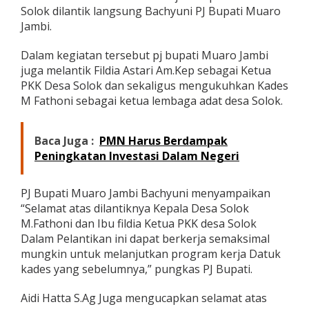
D
Solok dilantik langsung Bachyuni PJ Bupati Muaro
M
Jambi.
u
a
Dalam kegiatan tersebut pj bupati Muaro Jambi
r
juga melantik Fildia Astari Am.Kep sebagai Ketua
o
J
PKK Desa Solok dan sekaligus mengukuhkan Kades
a
M Fathoni sebagai ketua lembaga adat desa Solok.
m
b
i
Baca Juga :
PMN Harus Berdampak
H
Peningkatan Investasi Dalam Negeri
a
d
i
PJ Bupati Muaro Jambi Bachyuni menyampaikan
r
i
“Selamat atas dilantiknya Kepala Desa Solok
P
M.Fathoni dan Ibu fildia Ketua PKK desa Solok
e
Dalam Pelantikan ini dapat berkerja semaksimal
l
mungkin untuk melanjutkan program kerja Datuk
a
kades yang sebelumnya,” pungkas PJ Bupati.
n
t
i
Aidi Hatta S.Ag Juga mengucapkan selamat atas
k