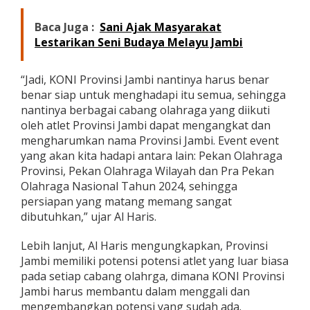
n
t
Baca Juga :
Sani Ajak Masyarakat
2
Lestarikan Seni Budaya Melayu Jambi
0
2
3
“Jadi, KONI Provinsi Jambi nantinya harus benar
benar siap untuk menghadapi itu semua, sehingga
nantinya berbagai cabang olahraga yang diikuti
oleh atlet Provinsi Jambi dapat mengangkat dan
mengharumkan nama Provinsi Jambi. Event event
yang akan kita hadapi antara lain: Pekan Olahraga
Provinsi, Pekan Olahraga Wilayah dan Pra Pekan
Olahraga Nasional Tahun 2024, sehingga
persiapan yang matang memang sangat
dibutuhkan,” ujar Al Haris.
Lebih lanjut, Al Haris mengungkapkan, Provinsi
Jambi memiliki potensi potensi atlet yang luar biasa
pada setiap cabang olahrga, dimana KONI Provinsi
Jambi harus membantu dalam menggali dan
mengembangkan potensi yang sudah ada.