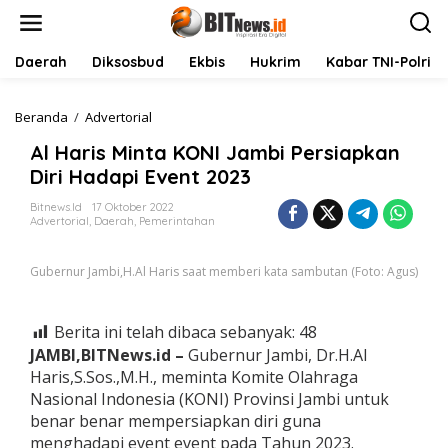
L
e
w
a
Daerah
Diksosbud
Ekbis
Hukrim
Kabar TNI-Polri
t
i
k
Beranda
/
Advertorial
A
e
l
Al Haris Minta KONI Jambi Persiapkan
k
H
o
a
Diri Hadapi Event 2023
n
r
t
i
Bitnews.id
17 Oktober 2022
Advertorial
,
Daerah
,
Pemerintahan
e
s
n
M
i
Gubernur Jambi,H.Al Haris saat memberi kata sambutan (Foto: Agus)
n
t
a
Berita ini telah dibaca sebanyak:
48
K
O
JAMBI,BITNews.id –
Gubernur Jambi, Dr.H.Al
N
Haris,S.Sos.,M.H., meminta Komite Olahraga
I
Nasional Indonesia (KONI) Provinsi Jambi untuk
J
benar benar mempersiapkan diri guna
a
menghadapi event event pada Tahun 2023.
m