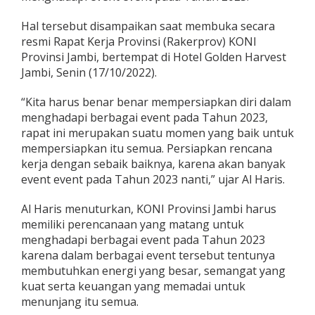
b
i
Hal tersebut disampaikan saat membuka secara
P
resmi Rapat Kerja Provinsi (Rakerprov) KONI
e
Provinsi Jambi, bertempat di Hotel Golden Harvest
r
Jambi, Senin (17/10/2022).
s
i
a
“Kita harus benar benar mempersiapkan diri dalam
p
menghadapi berbagai event pada Tahun 2023,
k
rapat ini merupakan suatu momen yang baik untuk
a
mempersiapkan itu semua. Persiapkan rencana
n
D
kerja dengan sebaik baiknya, karena akan banyak
i
event event pada Tahun 2023 nanti,” ujar Al Haris.
r
i
Al Haris menuturkan, KONI Provinsi Jambi harus
H
memiliki perencanaan yang matang untuk
a
d
menghadapi berbagai event pada Tahun 2023
a
karena dalam berbagai event tersebut tentunya
p
membutuhkan energi yang besar, semangat yang
i
kuat serta keuangan yang memadai untuk
E
v
menunjang itu semua.
e