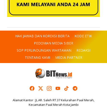
HAK JAWAB DAN KOREKSI BERITA
KODE ETIK
PEDOMAN MEDIA SIBER
SOP PERLINDUNGAN WARTAWAN
REDAKSI
TENTANG KAMI
MEDIA PARTNER
Alamat Kantor : JL.AR. Saleh RT.37 Kelurahan Paal Merah,
Kecamatan Paal Merah Kota Jambi