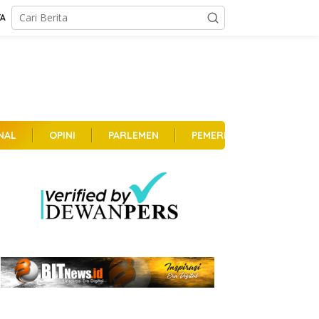
TA
NAL
OPINI
PARLEMEN
PEMERINTAHAN
PER