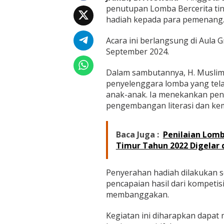
b
penutupan Lomba Bercerita ti
a
hadiah kepada para pemenang
B
e
r
Acara ini berlangsung di Aula 
c
September 2024.
e
r
Dalam sambutannya, H. Muslim
i
penyelenggara lomba yang telah
t
a
anak-anak. Ia menekankan pent
u
pengembangan literasi dan ke
n
t
u
Baca Juga :
Penilaian Lom
k
Timur Tahun 2022 Digelar 
S
i
s
Penyerahan hadiah dilakukan 
w
a
pencapaian hasil dari kompetis
S
membanggakan.
D
/
Kegiatan ini diharapkan dapat 
M