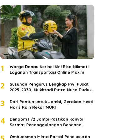
1
Warga Danau Kerinci Kini Bisa Nikmati
Layanan Transportasi Online Maxim
2
Susunan Pengurus Lengkap PWI Pusat
2025-2030, Mukhtadi Putra Nusa Duduki
Jabatan Strategis
3
Dari Pantun untuk Jambi, Gerakan Hesti
Haris Raih Rekor MURI
4
Denpom II/2 Jambi Pastikan Konvoi
Sermat Penanggulangan Bencana
Sumatera Melaju Aman
5
Ombudsman Minta Portal Penelusuran