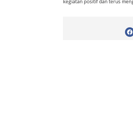
kegiatan positif dan terus m
I