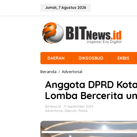
L
e
Jumat, 7 Agustus 2026
w
a
t
i
k
e
k
o
n
DAERAH
DIKSOSBUD
EKBIS
t
e
Beranda
/
Advertorial
A
n
n
Anggota DPRD Kota
g
g
Lomba Bercerita un
o
t
a
Bitnews.id
11 September 2024
D
Advertorial
,
Daerah
,
Politik
P
R
D
K