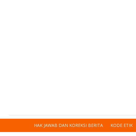
HAK JAWAB DAN KOREKSI BERITA
KODE ETIK