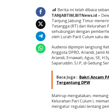
a
n
Berita ini telah dibaca seban
j
a
TANJABTIM,BITNews.id –
Dewa
b
Tanjung Jabung Timur menerim
T
Tetangga (RT) dari Kelurahan 
i
sehubungan dengan pemberhent
m
u
oleh Lurah Parit Culum satu de
r
A
Audiensi dipimpin langsung Ke
u
Anggota DPRD, Ariandi, Jamil A
d
Ariandi, Ernawati, Agus, SE, H
i
e
Saparuddin. S.I.P, di Gedung S
n
s
i
Baca Juga :
Bakri Ancam P
B
Tergantung DPW
e
r
s
Mahrup mengatakan, memang a
a
Kelurahan Pari Culum I, meman
m
a
mengatur regulasi tentang pem