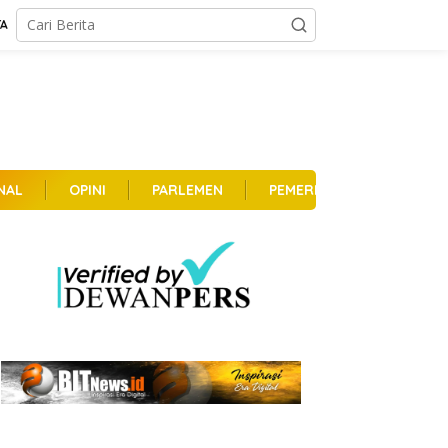
TA
NAL
OPINI
PARLEMEN
PEMERINTAHAN
PER