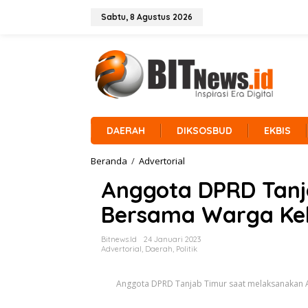
L
e
Sabtu, 8 Agustus 2026
w
a
t
i
k
e
k
o
n
DAERAH
DIKSOSBUD
EKBIS
t
e
Beranda
/
Advertorial
A
n
n
Anggota DPRD Tanj
g
g
Bersama Warga Kel
o
t
a
Bitnews.id
24 Januari 2023
D
Advertorial
,
Daerah
,
Politik
P
R
Anggota DPRD Tanjab Timur saat melaksanakan A
D
T