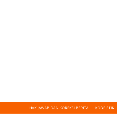
HAK JAWAB DAN KOREKSI BERITA
KODE ETIK