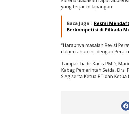
karena diadakan rapat audiens
yang terjadi dilapangan.
Baca Juga :
Resmi Mendaft
Berkompetisi di Pilkada M
“Harapnya masalah Revisi Pera
dalam tahun ini, dengan Peratu
Tampak hadir Kadis PMD, Mario
Kabag Pemerintah Setda, Drs. 
S.Ag serta Ketua RT dan Ketua 