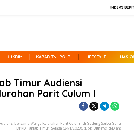
INDEKS BERI
HUKRIM
KABAR TNI-POLRI
LIFESTYLE
NASIO
ab Timur Audiensi
urahan Parit Culum I
udiensi bersama Warga Kelurahan Parit Culum I di Gedung Serba Guna
DPRD Tanjab Timur, Selasa (24/1/2023). (Dok. Bitnews.id/Dian)