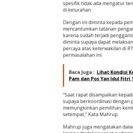
W
spesifik tidak ada mengatur 
a
di kelurahan.
r
g
Dengan ini diminta kepada pem
a
K
mencantumkan tatanan pengan
e
karena sudah terjadi penggan
l
diminta supaya dapat melaksan
u
percaya atas keterwakilan di RT 
r
permasalahan ini.
a
h
a
n
Baca Juga :
Lihat Kondisi 
P
Pam dan Pos Yan Idul Fitri
a
r
i
“Saat rapat disampaikan kepad
t
supaya berkoordinasi dengan p
C
memungkinkan pemilihan kembal
u
l
setempat,” Kata Mahrup.
u
m
Mahrup juga mengatakan dalam 
I