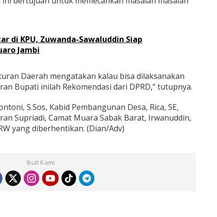
i ini bertujuan untuk memecahkan masalah masalah
ar di KPU, Zuwanda-Sawaluddin Siap
uaro Jambi
turan Daerah mengatakan kalau bisa dilaksanakan
ran Bupati inilah Rekomendasi dari DPRD,” tutupnya.
ntoni, S.Sos, Kabid Pembangunan Desa, Rica, SE,
Fran Supriadi, Camat Muara Sabak Barat, Irwanuddin,
RW yang diberhentikan. (Dian/Adv)
Ikuti Kami