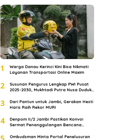
1
Warga Danau Kerinci Kini Bisa Nikmati
Layanan Transportasi Online Maxim
2
Susunan Pengurus Lengkap PWI Pusat
2025-2030, Mukhtadi Putra Nusa Duduki
Jabatan Strategis
3
Dari Pantun untuk Jambi, Gerakan Hesti
Haris Raih Rekor MURI
4
Denpom II/2 Jambi Pastikan Konvoi
Sermat Penanggulangan Bencana
Sumatera Melaju Aman
5
Ombudsman Minta Portal Penelusuran