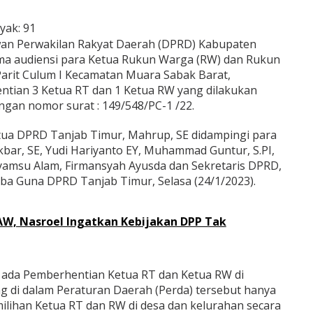
yak:
91
n Perwakilan Rakyat Daerah (DPRD) Kabupaten
a audiensi para Ketua Rukun Warga (RW) dan Rukun
Parit Culum I Kecamatan Muara Sabak Barat,
ian 3 Ketua RT dan 1 Ketua RW yang dilakukan
ngan nomor surat : 149/548/PC-1 /22.
tua DPRD Tanjab Timur, Mahrup, SE didampingi para
kbar, SE, Yudi Hariyanto EY, Muhammad Guntur, S.PI,
.Syamsu Alam, Firmansyah Ayusda dan Sekretaris DPRD,
erba Guna DPRD Tanjab Timur, Selasa (24/1/2023).
AW, Nasroel Ingatkan Kebijakan DPP Tak
da Pemberhentian Ketua RT dan Ketua RW di
g di dalam Peraturan Daerah (Perda) tersebut hanya
ilihan Ketua RT dan RW di desa dan kelurahan secara